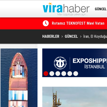
GÜNCEL
SİTENE 
Net Kârını Yüzde 38 Artışla 46.5 M
HABERLER
GÜNCEL
İran, El Koyduğu