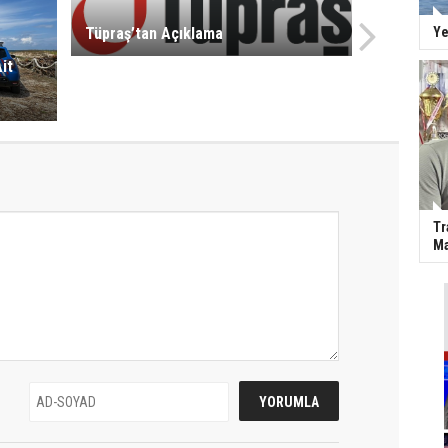
Ye
Tüpraş’tan Açıklama
it
Tr
Ma