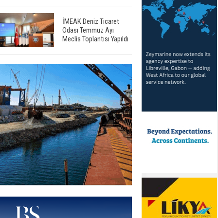
İMEAK Deniz Ticaret
Odası Temmuz Ayı
Meclis Toplantısı Yapıldı