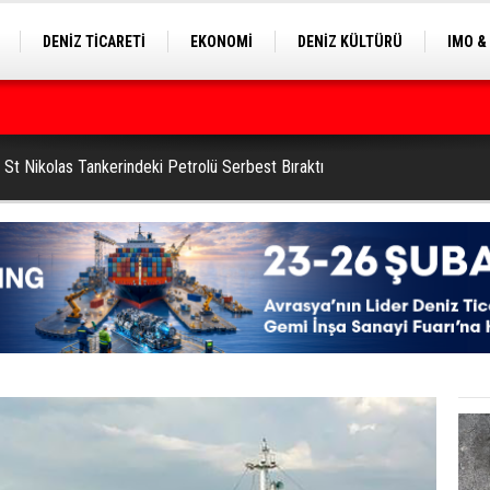
DENİZ TİCARETİ
EKONOMİ
DENİZ KÜLTÜRÜ
IMO &
EKLE
BALIKÇILIK
ÇEVRE
SEKTÖRDEN
ilyon Dolar’a Yükseltti
 St Nikolas Tankerindeki Petrolü Serbest Bıraktı