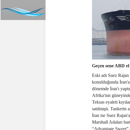
Geçen sene ABD el
Eski adı Suez Rajan 
konulduğunda İran'a 
dönemde İran'ı yaptır
Afrika'nın güneyind
Teksas eyaleti kıyılar
satılmıştı. Tankerin a
İran ise Suez Rajan'
Marshall Adaları ban
“Advantage Sweet” ad