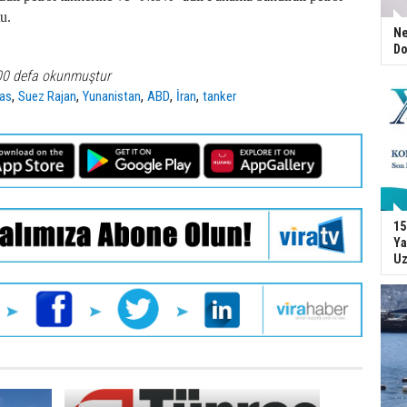
u.
Ne
Do
00 defa okunmuştur
,
,
,
,
,
las
Suez Rajan
Yunanistan
ABD
İran
tanker
15
Ya
Uz