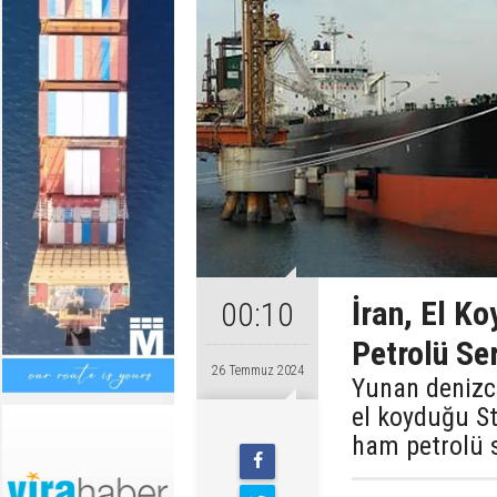
İran, El K
00:10
Petrolü Se
26 Temmuz 2024
Yunan denizcil
el koyduğu St
ham petrolü s