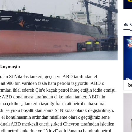
Bu K
 koymuştu
olan St Nikolas tankeri, geçen yıl ABD tarafından el
ait 980 bin varilden fazla ham petrolü taşıyordu. ABD o
Ro
ımları ihlal ederek Çin'e kaçak petrol ihraç ettiğin iddia etmişti.
e ABD donanması tarafından el konulan tanker, ABD'nin
ına çekilmiş, tankerin taşıdığı İran'a ait petrol daha sonra
dı ise yükü boşalttıktan sonra St Nikolas olarak değiştirilmişti.
a el konulmasının ardından misilleme olarak geçtiğimiz sene
dıralı ABD merkezli enerji şirketi Chevron tarafından işletilen
lı petrol tankerine ve “Niovi” adlı Panama bandıralı petrol