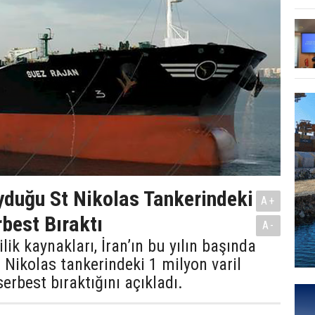
oyduğu St Nikolas Tankerindeki
A+
rbest Bıraktı
A-
ik kaynakları, İran’ın bu yılın başında
 Nikolas tankerindeki 1 milyon varil
erbest bıraktığını açıkladı.