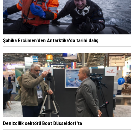
Şahika Ercümen'den Antarktika'da tarihi dalış
Denizcilik sektörü Boot Düsseldorf'ta