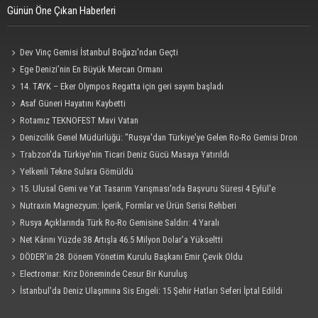
Günün Öne Çıkan Haberleri
Dev Vinç Gemisi İstanbul Boğazı'ndan Geçti
Ege Denizi’nin En Büyük Mercan Ormanı
14. TAYK – Eker Olympos Regatta için geri sayım başladı
Asaf Güneri Hayatını Kaybetti
Rotamız TEKNOFEST Mavi Vatan
Denizcilik Genel Müdürlüğü: "Rusya'dan Türkiye'ye Gelen Ro-Ro Gemisi Dron
Saldırısına Uğradı"
Trabzon'da Türkiye'nin Ticari Deniz Gücü Masaya Yatırıldı
Yelkenli Tekne Sulara Gömüldü
15. Ulusal Gemi ve Yat Tasarım Yarışması'nda Başvuru Süresi 4 Eylül'e
Uzatıldı
Nutraxin Magnezyum: İçerik, Formlar ve Ürün Serisi Rehberi
Rusya Açıklarında Türk Ro-Ro Gemisine Saldırı: 4 Yaralı
Net Kârını Yüzde 38 Artışla 46.5 Milyon Dolar’a Yükseltti
DÖDER'in 28. Dönem Yönetim Kurulu Başkanı Emir Çevik Oldu
Electromar: Kriz Döneminde Cesur Bir Kuruluş
İstanbul'da Deniz Ulaşımına Sis Engeli: 15 Şehir Hatları Seferi İptal Edildi