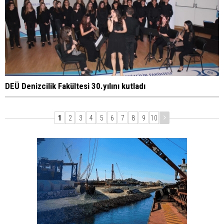
DEÜ Denizcilik Fakültesi 30.yılını kutladı
1
2
3
4
5
6
7
8
9
10