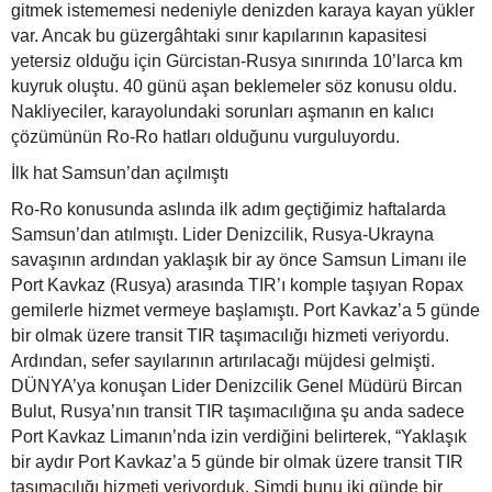
gitmek istememesi nedeniyle denizden karaya kayan yükler
var. Ancak bu güzergâhtaki sınır kapılarının kapasitesi
yetersiz olduğu için Gürcistan-Rusya sınırında 10’larca km
kuyruk oluştu. 40 günü aşan beklemeler söz konusu oldu.
Nakliyeciler, karayolundaki sorunları aşmanın en kalıcı
çözümünün Ro-Ro hatları olduğunu vurguluyordu.
İlk hat Samsun’dan açılmıştı
Ro-Ro konusunda aslında ilk adım geçtiğimiz haftalarda
Samsun’dan atılmıştı. Lider Denizcilik, Rusya-Ukrayna
savaşının ardından yaklaşık bir ay önce Samsun Limanı ile
Port Kavkaz (Rusya) arasında TIR’ı komple taşıyan Ropax
gemilerle hizmet vermeye başlamıştı. Port Kavkaz’a 5 günde
bir olmak üzere transit TIR taşımacılığı hizmeti veriyordu.
Ardından, sefer sayılarının artırılacağı müjdesi gelmişti.
DÜNYA’ya konuşan Lider Denizcilik Genel Müdürü Bircan
Bulut, Rusya’nın transit TIR taşımacılığına şu anda sadece
Port Kavkaz Limanın’nda izin verdiğini belirterek, “Yaklaşık
bir aydır Port Kavkaz’a 5 günde bir olmak üzere transit TIR
taşımacılığı hizmeti veriyorduk. Şimdi bunu iki günde bir