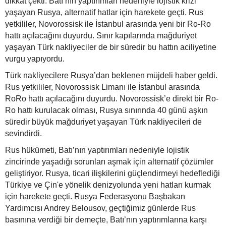
dikkat çekti. Batı’nın yaptırımları nedeniyle lojistik krizi
yaşayan Rusya, alternatif hatlar için harekete geçti. Rus
yetkililer, Novorossisk ile İstanbul arasında yeni bir Ro-Ro
hattı açılacağını duyurdu. Sınır kapılarında mağduriyet
yaşayan Türk nakliyeciler de bir süredir bu hattın aciliyetine
vurgu yapıyordu.
Türk nakliyecilere Rusya’dan beklenen müjdeli haber geldi.
Rus yetkililer, Novorossisk Limanı ile İstanbul arasında
RoRo hattı açılacağını duyurdu. Novorossisk’e direkt bir Ro-
Ro hattı kurulacak olması, Rusya sınırında 40 günü aşkın
süredir büyük mağduriyet yaşayan Türk nakliyecileri de
sevindirdi.
Rus hükümeti, Batı’nın yaptırımları nedeniyle lojistik
zincirinde yaşadığı sorunları aşmak için alternatif çözümler
geliştiriyor. Rusya, ticari ilişkilerini güçlendirmeyi hedeflediği
Türkiye ve Çin'e yönelik denizyolunda yeni hatları kurmak
için harekete geçti. Rusya Federasyonu Başbakan
Yardımcısı Andrey Belousov, geçtiğimiz günlerde Rus
basınına verdiği bir demeçte, Batı’nın yaptırımlarına karşı