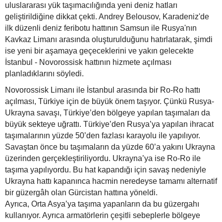
uluslararası yük taşımacılığında yeni deniz hatları
geliştirildiğine dikkat çekti. Andrey Belousov, Karadeniz'de
ilk düzenli deniz feribotu hattının Samsun ile Rusya'nın
Kavkaz Limanı arasında oluşturulduğunu hatırlatarak, şimdi
ise yeni bir aşamaya geçeceklerini ve yakın gelecekte
İstanbul - Novorossisk hattının hizmete açılması
planladıklarını söyledi.
Novorossisk Limanı ile İstanbul arasında bir Ro-Ro hattı
açılması, Türkiye için de büyük önem taşıyor. Çünkü Rusya-
Ukrayna savaşı, Türkiye’den bölgeye yapılan taşımaları da
büyük sekteye uğrattı. Türkiye’den Rusya’ya yapılan ihracat
taşımalarının yüzde 50’den fazlası karayolu ile yapılıyor.
Savaştan önce bu taşımaların da yüzde 60’a yakını Ukrayna
üzerinden gerçekleştiriliyordu. Ukrayna’ya ise Ro-Ro ile
taşıma yapılıyordu. Bu hat kapandığı için savaş nedeniyle
Ukrayna hattı kapanınca hacmin neredeyse tamamı alternatif
bir güzergâh olan Gürcistan hattına yöneldi.
Ayrıca, Orta Asya’ya taşıma yapanların da bu güzergahı
kullanıyor. Ayrıca armatörlerin çeşitli sebeplerle bölgeye