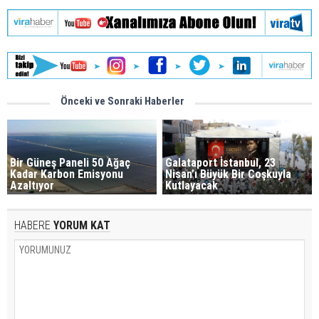
Önceki ve Sonraki Haberler
Bir Güneş Paneli 50 Ağaç
Galataport İstanbul, 23
Kadar Karbon Emisyonu
Nisan’ı Büyük Bir Coşkuyla
Azaltıyor
Kutlayacak
HABERE
YORUM KAT