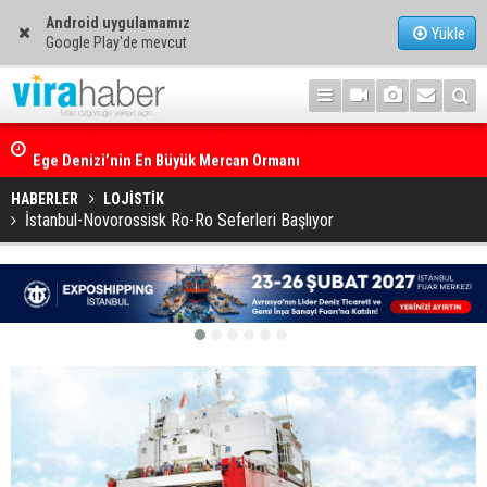
Android uygulamamız
Yükle
Google Play'de mevcut
Ege Denizi’nin En Büyük Mercan Ormanı
HABERLER
LOJİSTİK
İstanbul-Novorossisk Ro-Ro Seferleri Başlıyor