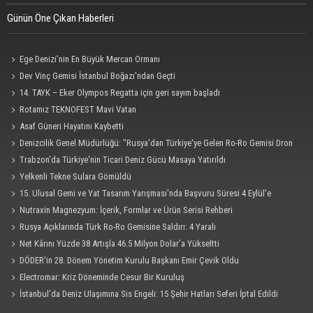
Günün Öne Çıkan Haberleri
Ege Denizi’nin En Büyük Mercan Ormanı
Dev Vinç Gemisi İstanbul Boğazı'ndan Geçti
14. TAYK – Eker Olympos Regatta için geri sayım başladı
Rotamız TEKNOFEST Mavi Vatan
Asaf Güneri Hayatını Kaybetti
Denizcilik Genel Müdürlüğü: "Rusya'dan Türkiye'ye Gelen Ro-Ro Gemisi Dron
Saldırısına Uğradı"
Trabzon'da Türkiye'nin Ticari Deniz Gücü Masaya Yatırıldı
Yelkenli Tekne Sulara Gömüldü
15. Ulusal Gemi ve Yat Tasarım Yarışması'nda Başvuru Süresi 4 Eylül'e
Uzatıldı
Nutraxin Magnezyum: İçerik, Formlar ve Ürün Serisi Rehberi
Rusya Açıklarında Türk Ro-Ro Gemisine Saldırı: 4 Yaralı
Net Kârını Yüzde 38 Artışla 46.5 Milyon Dolar’a Yükseltti
DÖDER'in 28. Dönem Yönetim Kurulu Başkanı Emir Çevik Oldu
Electromar: Kriz Döneminde Cesur Bir Kuruluş
İstanbul'da Deniz Ulaşımına Sis Engeli: 15 Şehir Hatları Seferi İptal Edildi