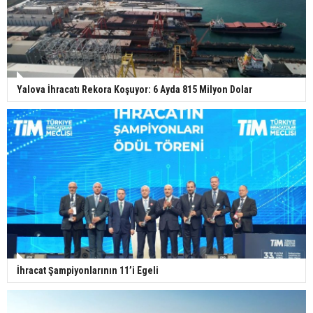
Yalova İhracatı Rekora Koşuyor: 6 Ayda 815 Milyon Dolar
İhracat Şampiyonlarının 11’i Egeli