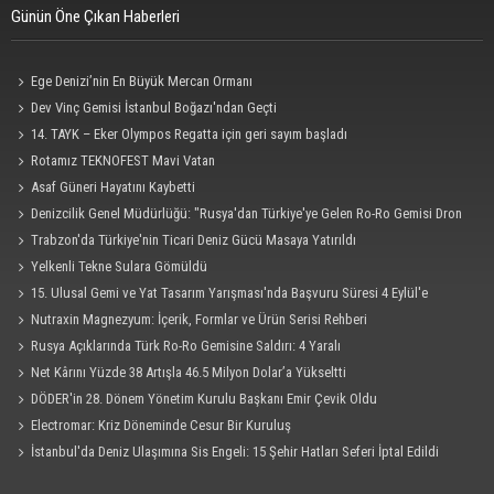
Günün Öne Çıkan Haberleri
Ege Denizi’nin En Büyük Mercan Ormanı
Dev Vinç Gemisi İstanbul Boğazı'ndan Geçti
14. TAYK – Eker Olympos Regatta için geri sayım başladı
Rotamız TEKNOFEST Mavi Vatan
Asaf Güneri Hayatını Kaybetti
Denizcilik Genel Müdürlüğü: "Rusya'dan Türkiye'ye Gelen Ro-Ro Gemisi Dron
Saldırısına Uğradı"
Trabzon'da Türkiye'nin Ticari Deniz Gücü Masaya Yatırıldı
Yelkenli Tekne Sulara Gömüldü
15. Ulusal Gemi ve Yat Tasarım Yarışması'nda Başvuru Süresi 4 Eylül'e
Uzatıldı
Nutraxin Magnezyum: İçerik, Formlar ve Ürün Serisi Rehberi
Rusya Açıklarında Türk Ro-Ro Gemisine Saldırı: 4 Yaralı
Net Kârını Yüzde 38 Artışla 46.5 Milyon Dolar’a Yükseltti
DÖDER'in 28. Dönem Yönetim Kurulu Başkanı Emir Çevik Oldu
Electromar: Kriz Döneminde Cesur Bir Kuruluş
İstanbul'da Deniz Ulaşımına Sis Engeli: 15 Şehir Hatları Seferi İptal Edildi