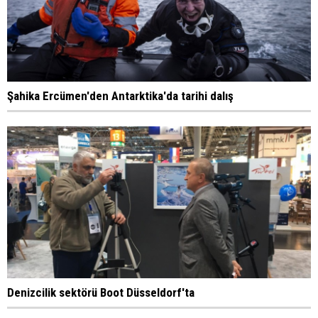
Şahika Ercümen'den Antarktika'da tarihi dalış
Denizcilik sektörü Boot Düsseldorf'ta