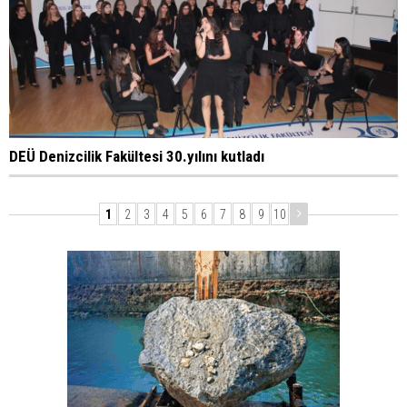
DEÜ Denizcilik Fakültesi 30.yılını kutladı
1
2
3
4
5
6
7
8
9
10