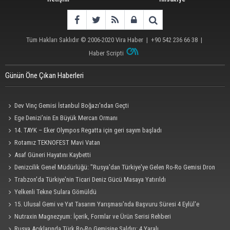
Tüm Hakları Saklıdır © 2006-2020
Vira Haber
| +90 542 236 66 38 |
Haber Scripti
Günün Öne Çıkan Haberleri
Dev Vinç Gemisi İstanbul Boğazı'ndan Geçti
Ege Denizi’nin En Büyük Mercan Ormanı
14. TAYK – Eker Olympos Regatta için geri sayım başladı
Rotamız TEKNOFEST Mavi Vatan
Asaf Güneri Hayatını Kaybetti
Denizcilik Genel Müdürlüğü: "Rusya'dan Türkiye'ye Gelen Ro-Ro Gemisi Dron
Saldırısına Uğradı"
Trabzon'da Türkiye'nin Ticari Deniz Gücü Masaya Yatırıldı
Yelkenli Tekne Sulara Gömüldü
15. Ulusal Gemi ve Yat Tasarım Yarışması'nda Başvuru Süresi 4 Eylül'e
Uzatıldı
Nutraxin Magnezyum: İçerik, Formlar ve Ürün Serisi Rehberi
Rusya Açıklarında Türk Ro-Ro Gemisine Saldırı: 4 Yaralı