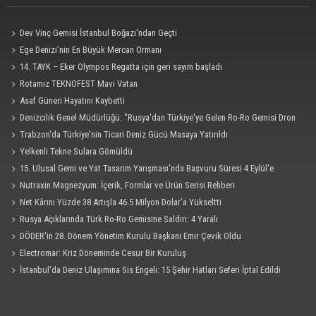
Dev Vinç Gemisi İstanbul Boğazı'ndan Geçti
Ege Denizi’nin En Büyük Mercan Ormanı
14. TAYK – Eker Olympos Regatta için geri sayım başladı
Rotamız TEKNOFEST Mavi Vatan
Asaf Güneri Hayatını Kaybetti
Denizcilik Genel Müdürlüğü: "Rusya'dan Türkiye'ye Gelen Ro-Ro Gemisi Dron
Saldırısına Uğradı"
Trabzon'da Türkiye'nin Ticari Deniz Gücü Masaya Yatırıldı
Yelkenli Tekne Sulara Gömüldü
15. Ulusal Gemi ve Yat Tasarım Yarışması'nda Başvuru Süresi 4 Eylül'e
Uzatıldı
Nutraxin Magnezyum: İçerik, Formlar ve Ürün Serisi Rehberi
Net Kârını Yüzde 38 Artışla 46.5 Milyon Dolar’a Yükseltti
Rusya Açıklarında Türk Ro-Ro Gemisine Saldırı: 4 Yaralı
DÖDER'in 28. Dönem Yönetim Kurulu Başkanı Emir Çevik Oldu
Electromar: Kriz Döneminde Cesur Bir Kuruluş
İstanbul'da Deniz Ulaşımına Sis Engeli: 15 Şehir Hatları Seferi İptal Edildi