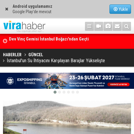
Android uygulamamız
Yükle
Google Play'de mevcut
Ege Denizi’nin En Büyük Mercan Ormanı
HABERLER
GÜNCEL
İstanbul'un Su İhtiyacını Karşılayan Barajlar Yükselişte