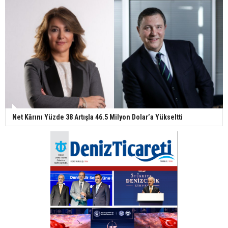
Net Kârını Yüzde 38 Artışla 46.5 Milyon Dolar’a Yükseltti