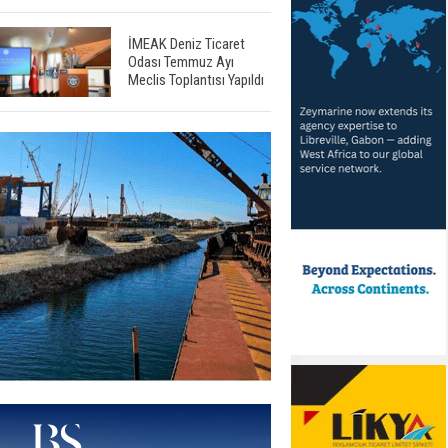
İMEAK Deniz Ticaret
Odası Temmuz Ayı
Meclis Toplantısı Yapıldı