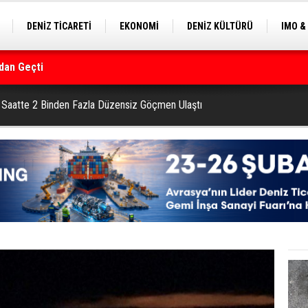
DENİZ TİCARETİ
EKONOMİ
DENİZ KÜLTÜRÜ
IMO &
dan Geçti
EKLE
BALIKÇILIK
ÇEVRE
SEKTÖRDEN
rmanı
4 Saatte 2 Binden Fazla Düzensiz Göçmen Ulaştı