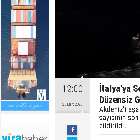
İtalya'ya 
12:00
Düzensiz 
26 Mart 2023
Akdeniz'i aşa
sayısının son
bildirildi.