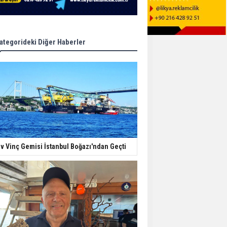
ategorideki Diğer Haberler
v Vinç Gemisi İstanbul Boğazı'ndan Geçti