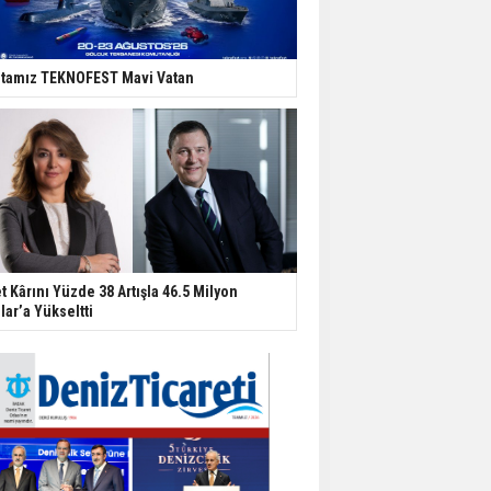
tamız TEKNOFEST Mavi Vatan
t Kârını Yüzde 38 Artışla 46.5 Milyon
lar’a Yükseltti