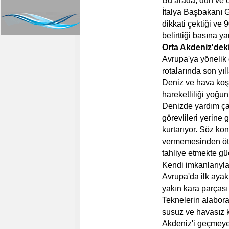
Bu arada, dün ve ö
İtalya Başbakanı G
dikkati çektiği ve
belirttiği basına ya
Orta Akdeniz'dek
Avrupa'ya yönelik
rotalarında son yıl
Deniz ve hava koşu
hareketliliği yoğun
Denizde yardım ça
görevlileri yerine 
kurtarıyor. Söz ko
vermemesinden ötü
tahliye etmekte gü
Kendi imkanlarıyla
Avrupa'da ilk ayak 
yakın kara parças
Teknelerin alabora
susuz ve havasız 
Akdeniz'i geçmeye 