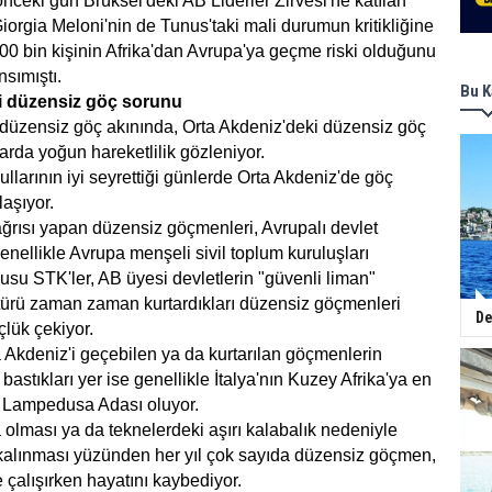
nceki gün Brüksel'deki AB Liderler Zirvesi'ne katılan
iorgia Meloni'nin de Tunus'taki mali durumun kritikliğine
 900 bin kişinin Afrika'dan Avrupa'ya geçme riski olduğunu
nsımıştı.
Bu K
i düzensiz göç sorunu
 düzensiz göç akınında, Orta Akdeniz'deki düzensiz göç
larda yoğun hareketlilik gözleniyor.
llarının iyi seyrettiği günlerde Orta Akdeniz'de göç
laşıyor.
ğrısı yapan düzensiz göçmenleri, Avrupalı devlet
genellikle Avrupa menşeli sivil toplum kuruluşları
nusu STK'ler, AB üyesi devletlerin "güvenli liman"
rü zaman zaman kurtardıkları düzensiz göçmenleri
De
çlük çekiyor.
 Akdeniz'i geçebilen ya da kurtarılan göçmenlerin
bastıkları yer ise genellikle İtalya'nın Kuzey Afrika'ya en
ı Lampedusa Adası oluyor.
 olması ya da teknelerdeki aşırı kalabalık nedeniyle
kalınması yüzünden her yıl çok sayıda düzensiz göçmen,
çalışırken hayatını kaybediyor.