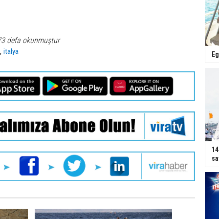
73 defa okunmuştur
,
n
italya
Eg
14
sa