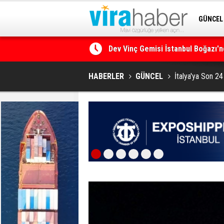
GÜNCEL
Dev Vinç Gemisi İstanbul Boğazı'n
SİTENE 
Ege Denizi’nin En Büyük Mercan O
HABERLER
GÜNCEL
İtalya'ya Son 2