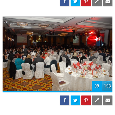
101
193