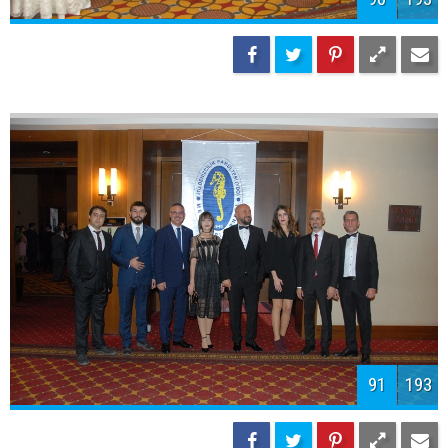
93
193