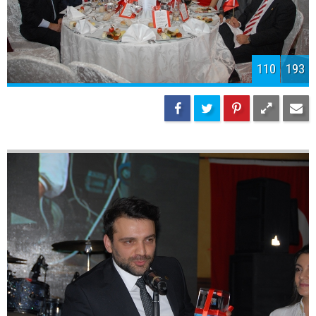
113
193