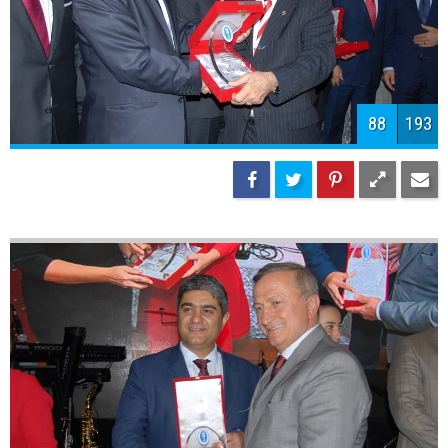
91
193