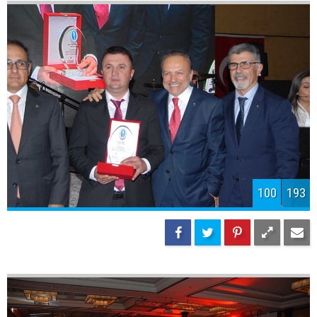
102
193