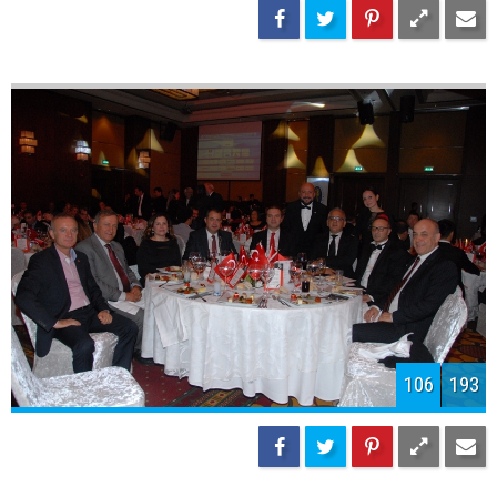
108
193