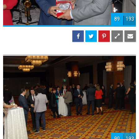
92
193