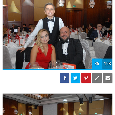
88
193