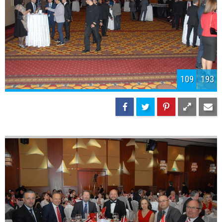
111
193
112
193