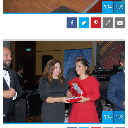
107
193