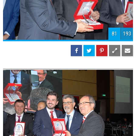
84
193