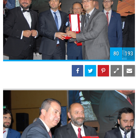
82
193
83
193