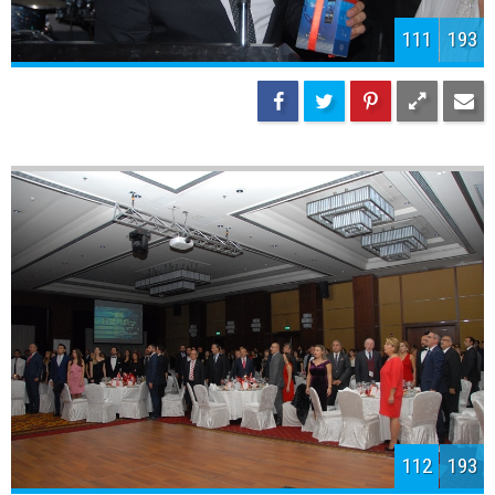
114
193