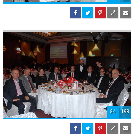
86
193