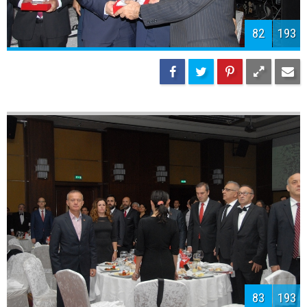
85
193