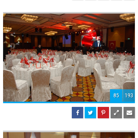
87
193