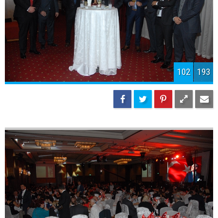
105
193