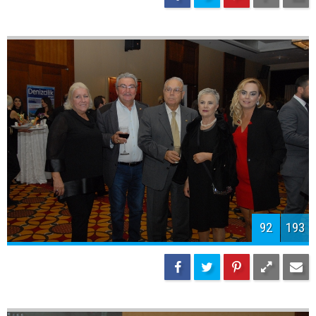
94
193