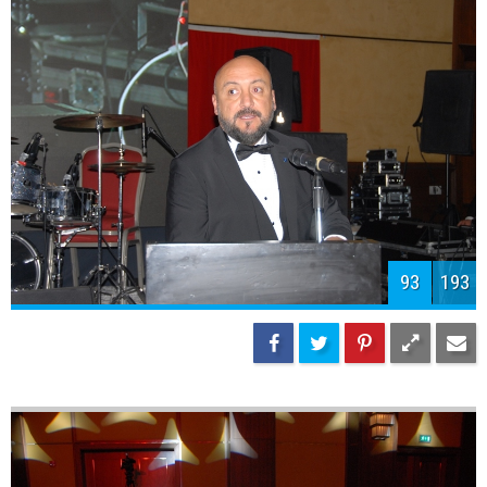
95
193