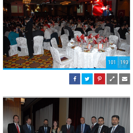
103
193
104
193