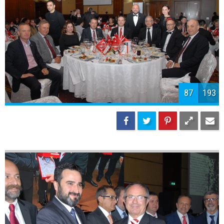
89
193
90
193