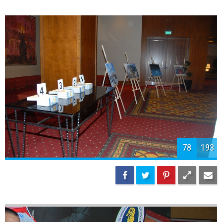
80
193