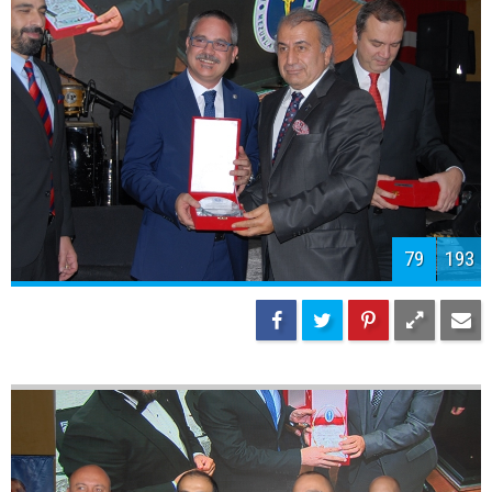
81
193