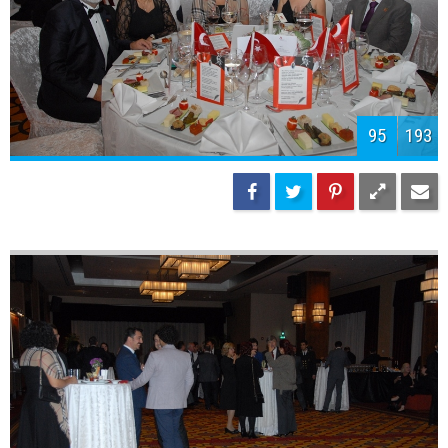
98
193