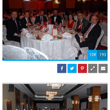
110
193