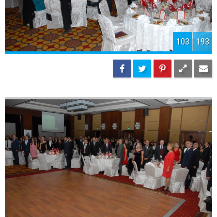
106
193