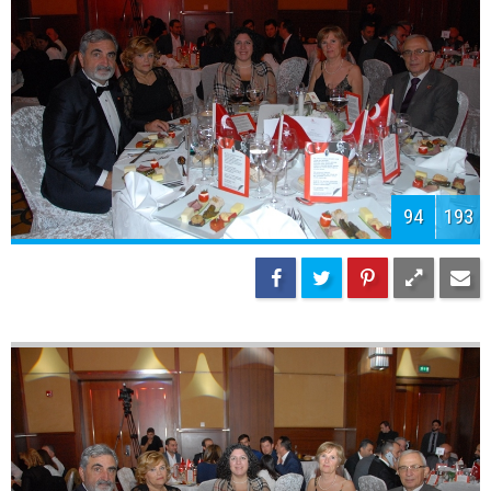
96
193
97
193