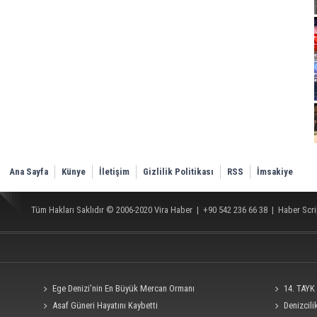
Ana Sayfa
Künye
İletişim
Gizlilik Politikası
RSS
İmsakiye
Tüm Hakları Saklıdır © 2006-2020
Vira Haber
| +90 542 236 66 38 |
Haber Scri
Ege Denizi’nin En Büyük Mercan Ormanı
14. TAYK 
Asaf Güneri Hayatını Kaybetti
Denizcil