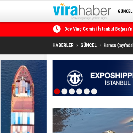
GÜNCEL
Dev Vinç Gemisi İstanbul Boğazı'n
SİTENE 
Ege Denizi’nin En Büyük Mercan O
HABERLER
GÜNCEL
Karasu Çayı'nda