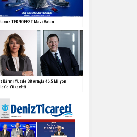
tamız TEKNOFEST Mavi Vatan
t Kârını Yüzde 38 Artışla 46.5 Milyon
lar’a Yükseltti