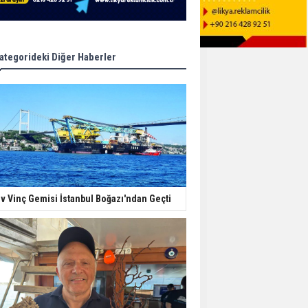
ategorideki Diğer Haberler
v Vinç Gemisi İstanbul Boğazı'ndan Geçti