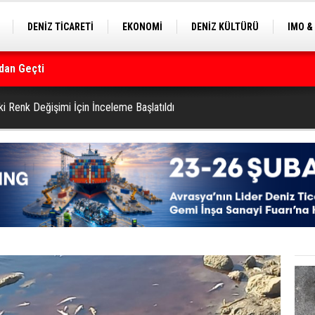
DENİZ TİCARETİ
EKONOMİ
DENİZ KÜLTÜRÜ
IMO &
dan Geçti
EKLE
BALIKÇILIK
ÇEVRE
SEKTÖRDEN
rmanı
ki Renk Değişimi İçin İnceleme Başlatıldı