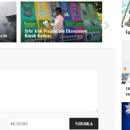
Sıfır Atık Projesi’nin Ekonomiye
Eg
rısı
Büyük Katkısı
14
sa