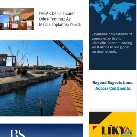
İMEAK Deniz Ticaret
Odası Temmuz Ayı
Meclis Toplantısı Yapıldı