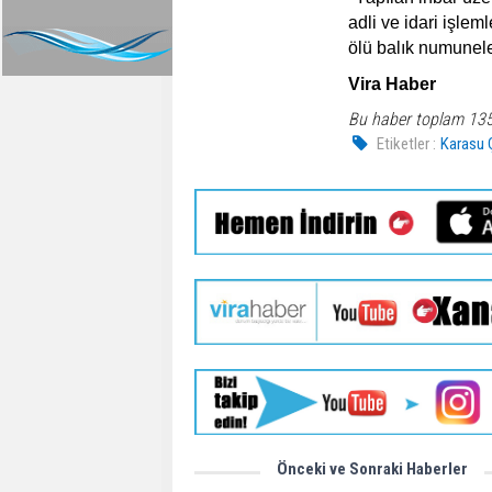
adli ve idari işleml
ölü
balık
numuneler
Vira Haber
Bu haber toplam 13
Etiketler :
Karasu 
Önceki ve Sonraki Haberler