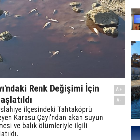
ı'ndaki Renk Değişimi İçin
A+
aşlatıldı
A-
İslahiye ilçesindeki Tahtaköprü
leyen Karasu Çayı'ndan akan suyun
esi ve balık ölümleriyle ilgili
atıldı.