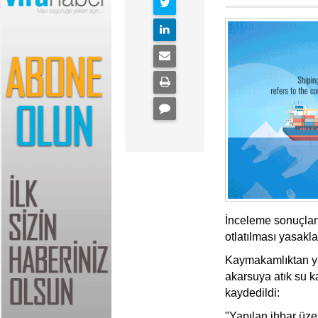
İnceleme sonuçla
otlatılması yasakla
Kaymakamlıktan y
akarsuya atık su ka
kaydedildi:
"Yapılan ihbar üze