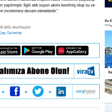
er yapılmıştır. İlgili atık suyun akımı kesilmiş olup su ve
i incelemesi devam etmektedir."
Bu K
58 defa okunmuştur
,
Çayı
Gaziantep
De