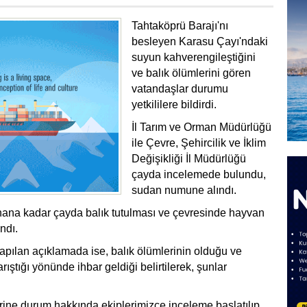
Tahtaköprü Barajı'nı
besleyen Karasu Çayı'ndaki
suyun kahverengileştiğini
ve
balık
ölümlerini gören
vatandaşlar durumu
yetkililere bildirdi.
İl Tarım ve Orman Müdürlüğü
ile Çevre, Şehircilik ve İklim
Değişikliği İl Müdürlüğü
çayda incelemede bulundu,
sudan numune alındı.
nana kadar çayda
balık
tutulması ve çevresinde hayvan
ndı.
apılan açıklamada ise,
balık
ölümlerinin olduğu ve
rıştığı yönünde ihbar geldiği belirtilerek, şunlar
rine durum hakkında ekiplerimizce inceleme başlatılıp