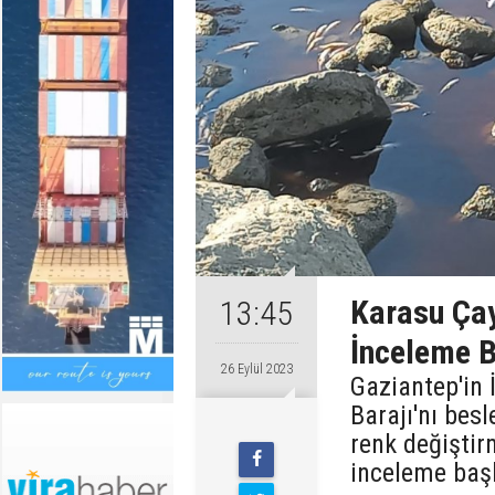
Karasu Çay
13:45
İnceleme B
26 Eylül 2023
Gaziantep'in 
Barajı'nı bes
renk değiştirm
inceleme başl