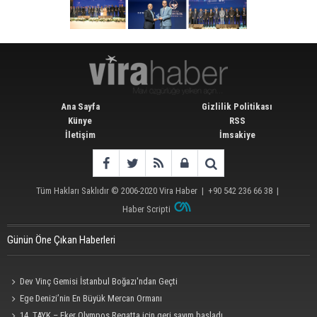
Ana Sayfa
Gizlilik Politikası
Künye
RSS
İletişim
İmsakiye
Tüm Hakları Saklıdır © 2006-2020
Vira Haber
| +90 542 236 66 38 |
Haber Scripti
Günün Öne Çıkan Haberleri
Dev Vinç Gemisi İstanbul Boğazı'ndan Geçti
Ege Denizi’nin En Büyük Mercan Ormanı
14. TAYK – Eker Olympos Regatta için geri sayım başladı