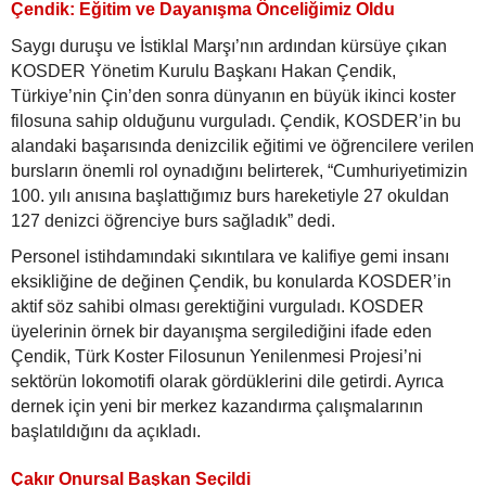
Çendik: Eğitim ve Dayanışma Önceliğimiz Oldu
Saygı duruşu ve İstiklal Marşı’nın ardından kürsüye çıkan
KOSDER Yönetim Kurulu Başkanı Hakan Çendik,
Türkiye’nin Çin’den sonra dünyanın en büyük ikinci koster
filosuna sahip olduğunu vurguladı. Çendik, KOSDER’in bu
alandaki başarısında denizcilik eğitimi ve öğrencilere verilen
bursların önemli rol oynadığını belirterek, “Cumhuriyetimizin
100. yılı anısına başlattığımız burs hareketiyle 27 okuldan
127 denizci öğrenciye burs sağladık” dedi.
Personel istihdamındaki sıkıntılara ve kalifiye gemi insanı
eksikliğine de değinen Çendik, bu konularda KOSDER’in
aktif söz sahibi olması gerektiğini vurguladı. KOSDER
üyelerinin örnek bir dayanışma sergilediğini ifade eden
Çendik, Türk Koster Filosunun Yenilenmesi Projesi’ni
sektörün lokomotifi olarak gördüklerini dile getirdi. Ayrıca
dernek için yeni bir merkez kazandırma çalışmalarının
başlatıldığını da açıkladı.
Çakır Onursal Başkan Seçildi