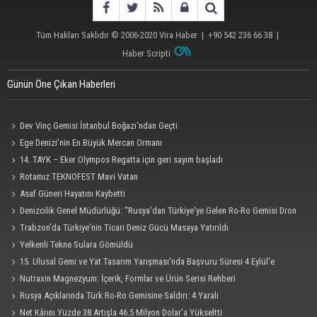
Tüm Hakları Saklıdır © 2006-2020
Vira Haber
| +90 542 236 66 38 |
Haber Scripti
Günün Öne Çıkan Haberleri
Dev Vinç Gemisi İstanbul Boğazı'ndan Geçti
Ege Denizi’nin En Büyük Mercan Ormanı
14. TAYK – Eker Olympos Regatta için geri sayım başladı
Rotamız TEKNOFEST Mavi Vatan
Asaf Güneri Hayatını Kaybetti
Denizcilik Genel Müdürlüğü: "Rusya'dan Türkiye'ye Gelen Ro-Ro Gemisi Dron
Saldırısına Uğradı"
Trabzon'da Türkiye'nin Ticari Deniz Gücü Masaya Yatırıldı
Yelkenli Tekne Sulara Gömüldü
15. Ulusal Gemi ve Yat Tasarım Yarışması'nda Başvuru Süresi 4 Eylül'e
Uzatıldı
Nutraxin Magnezyum: İçerik, Formlar ve Ürün Serisi Rehberi
Rusya Açıklarında Türk Ro-Ro Gemisine Saldırı: 4 Yaralı
Net Kârını Yüzde 38 Artışla 46.5 Milyon Dolar’a Yükseltti