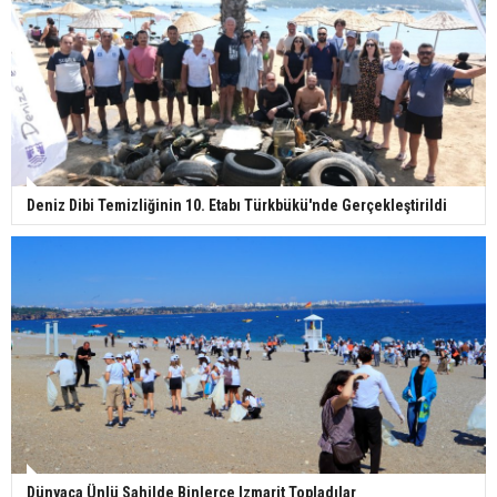
Deniz Dibi Temizliğinin 10. Etabı Türkbükü'nde Gerçekleştirildi
Dünyaca Ünlü Sahilde Binlerce Izmarit Topladılar