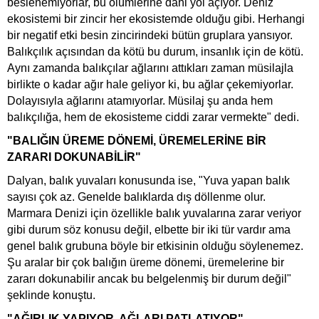
beslenemiyorlar, bu ölümlerine dahi yol açıyor. Deniz
ekosistemi bir zincir her ekosistemde olduğu gibi. Herhangi
bir negatif etki besin zincirindeki bütün gruplara yansıyor.
Balıkçılık açısından da kötü bu durum, insanlık için de kötü.
Aynı zamanda balıkçılar ağlarını attıkları zaman müsilajla
birlikte o kadar ağır hale geliyor ki, bu ağlar çekemiyorlar.
Dolayısıyla ağlarını atamıyorlar. Müsilaj şu anda hem
balıkçılığa, hem de ekosisteme ciddi zarar vermekte" dedi.
"BALIĞIN ÜREME DÖNEMİ, ÜREMELERİNE BİR
ZARARI DOKUNABİLİR"
Dalyan, balık yuvaları konusunda ise, "Yuva yapan balık
sayısı çok az. Genelde balıklarda dış döllenme olur.
Marmara Denizi için özellikle balık yuvalarına zarar veriyor
gibi durum söz konusu değil, elbette bir iki tür vardır ama
genel balık grubuna böyle bir etkisinin olduğu söylenemez.
Şu aralar bir çok balığın üreme dönemi, üremelerine bir
zararı dokunabilir ancak bu belgelenmiş bir durum değil"
şeklinde konuştu.
"AĞIRLIK YAPIYOR, AĞLARI PATLATIYOR"