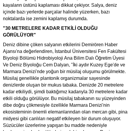
kayaların üstünü kaplaması dikkat çekiyor. Salya, deniz
içinde bazı yerlerde parçalar halinde yüzerken, bazı
noktalarda ise zemini kaplamış durumda.
"30 METRELERE KADAR ETKİLİ OLDUĞU
GÖRÜLÜYOR"
Deniz dibine çöken salyanın etkilerini Demirören Haber
Ajansı'na değerlendiren, İstanbul Üniversitesi Fen Fakültesi
Biyoloji Bölümü Hidrobiyoloji Ana Bilim Dalı Öğretim Üyesi
Ve Deniz Biyoloğu Cem Dalyan, "İki aydır Kuzey Ege'de ve
Marmara Denizi'nde yoğun bir müsilaj oluşumu görülmekte.
Müsilaj genellikle plantonik organizmalar sayesinde
denizlerde oluşan bir mukus tabaka. Denizde 20 metrelere
kadar etkiliydi, şimdi baktığımız kadarıyla 30 metrelere kadar
etkili olduğu görülüyor. Bu müsilaj tabakanın su yüzeyinden
dibe doğru çökmesiyle özellikle Marmara Denizi'nin
ekosisteminin önemli elemanlarından olan mercan gibi, pina
midyesi gibi canlıları negatif etkileyen bir durum oluşuyor.
Süzücüler üzerlerine yapışan bu madde nedeniyle