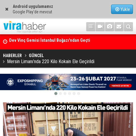
Android uygulamamız
Yükle
Google Play'de mevcut
Ege Denizi’nin En Büyük Mercan Ormanı
HABERLER
GÜNCEL
Mersin Limanı’nda 220 Kilo Kokain Ele Geçirildi