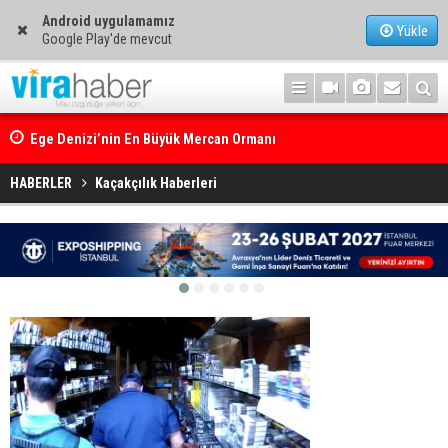
Android uygulamamız
Yükle
Google Play'de mevcut
Ege Denizi’nin En Büyük Mercan Ormanı
HABERLER
Kaçakçılık Haberleri