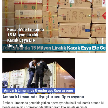
Kocaeli’de Limanda
15 Milyon Liralık
Kaçak Eşya Ele
Geçirildi
Ambarlı Limanında Uyuşturucu Operasyonu
Ambarlı Limanında gerçekleştirilen operasyonda riskli bulunarak aranan iki
konteynerin gizli bölmelerinde 88 kilogram kokain ele geçirildi.