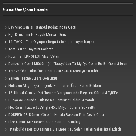
Günün Öne Çıkan Haberleri
Dev Vinç Gemisi İstanbul Boğazı'ndan Geçti
Ege Denizi’nin En Büyük Mercan Ormanı
14. TAYK – Eker Olympos Regatta için geri sayım başladı
Asaf Güneri Hayatını Kaybetti
Rotamız TEKNOFEST Mavi Vatan
Denizcilik Genel Müdürlüğü: "Rusya'dan Türkiye'ye Gelen Ro-Ro Gemisi Dron
Saldırısına Uğradı"
Trabzon'da Türkiye'nin Ticari Deniz Gücü Masaya Yatırıldı
Yelkenli Tekne Sulara Gömüldü
Nutraxin Magnezyum: İçerik, Formlar ve Ürün Serisi Rehberi
15. Ulusal Gemi ve Yat Tasarım Yarışması'nda Başvuru Süresi 4 Eylül'e
Uzatıldı
Rusya Açıklarında Türk Ro-Ro Gemisine Saldırı: 4 Yaralı
Net Kârını Yüzde 38 Artışla 46.5 Milyon Dolar’a Yükseltti
DÖDER'in 28. Dönem Yönetim Kurulu Başkanı Emir Çevik Oldu
Electromar: Kriz Döneminde Cesur Bir Kuruluş
İstanbul'da Deniz Ulaşımına Sis Engeli: 15 Şehir Hatları Seferi İptal Edildi