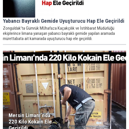
Yabancı Bayraklı Gemide Uyuşturucu Hap Ele Geçirildi
Zonguldak'ta Gümrük MUhafaza Kaçakçılık ve İstihbarat Müdürlüğü
ekiplerince limana yanaşan yabancı bayraklı gemide yapılan aramada
mürettabata ait kamarada uyuşturucu hap ele geçirildi.
Mersin Limanı’nda
220 Kilo Kokain Ele
Geçirildi