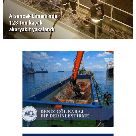
Alsancak Limanı'nda
128 ton kaçak
akaryakıt yakalandı