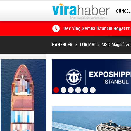
GÜNCEL
SİTENE 
Ege Denizi’nin En Büyük Mercan O
HABERLER
TURİZM
MSC Magnifica’d