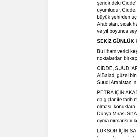
şeridindeki Cidde’
uyumludur. Cidde,
büyük şehirden uça
Arabistan, sıcak ha
ve yıl boyunca sey
SEKİZ GÜNLÜK 
Bu ilham verici keş
noktalardan birkaç
CİDDE, SUUDI ARA
AlBalad, güzel bina
Suudi Arabistan'ı
PETRA İÇİN AKABE,
dalgıçlar ile tarih 
olması, konuklara
Dünya Mirası Sit A
oyma mimarisini k
LUKSOR İÇİN SAFA