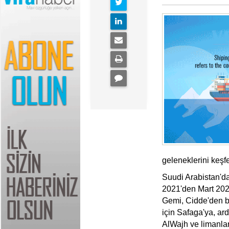
geleneklerini keşfe
Suudi Arabistan'd
2021'den Mart 202
Gemi, Cidde'den ba
için Safaga'ya, a
AlWajh ve limanla