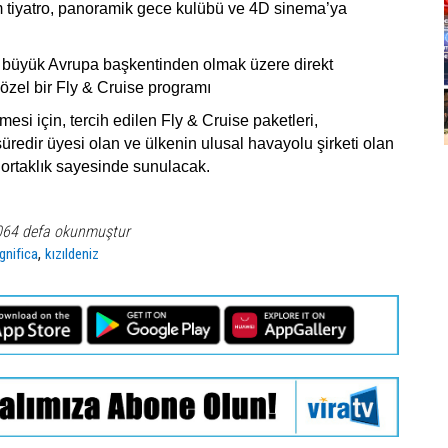
tiyatro, panoramik gece kulübü ve 4D sinema’ya
büyük Avrupa başkentinden olmak üzere direkt
 özel bir Fly & Cruise programı
çmesi için, tercih edilen Fly & Cruise paketleri,
redir üyesi olan ve ülkenin ulusal havayolu şirketi olan
r ortaklık sayesinde sunulacak.
064 defa okunmuştur
,
nifica
kızıldeniz