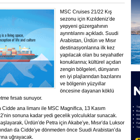
MSC Cruises 21/22 Kış
sezonu için Kızıldeniz'de
yepyeni güzergahının
ayrıntılarını açıkladı. Suudi
Arabistan, Ürdün ve Mısır
destinasyonlarına ilk kez
yapılacak olan bu seyahatler
konuklarına; kültürel açıdan
zengin bölgeleri, dünyanın
en iyi plajlarından bazılarını
ve bölgenin yüzyıllar
öncesine dayanan köklü
tme fırsatı sunuyor.
a Cidde ana limanı ile MSC Magnifica, 13 Kasım
2'nin sonuna kadar yedi gecelik yolculuklar sunacak.
şlayarak, Ürdün'de Petra için Akabe'ye, Mısır'da Luksor
rdından da Cidde'ye dönmeden önce Suudi Arabistan’da
rına uğrayacak.