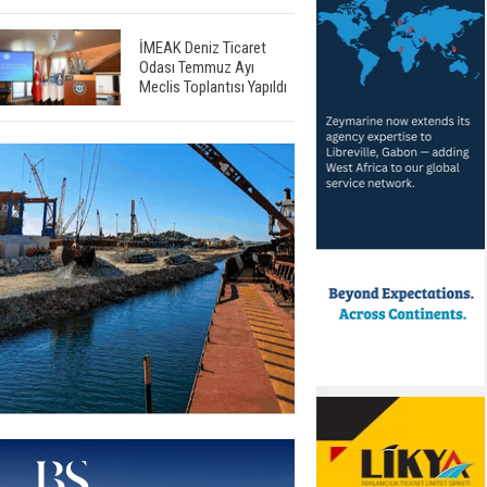
İMEAK Deniz Ticaret
Odası Temmuz Ayı
Meclis Toplantısı Yapıldı