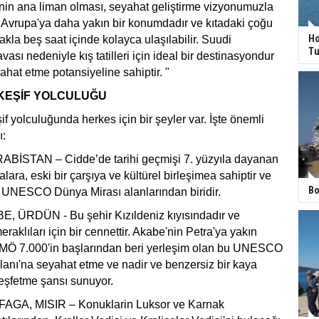
nin ana liman olması, seyahat geliştirme vizyonumuzla
 Avrupa'ya daha yakın bir konumdadır ve kıtadaki çoğu
Ho
kla beş saat içinde kolayca ulaşılabilir. Suudi
Tu
vası nedeniyle kış tatilleri için ideal bir destinasyondur
ahat etme potansiyeline sahiptir. "
KEŞİF YOLCULUĞU
if yolculuğunda herkes için bir şeyler var. İşte önemli
ı:
BİSTAN – Cidde’de tarihi geçmişi 7. yüzyıla dayanan
lara, eski bir çarşıya ve kültürel birleşimea sahiptir ve
Bo
n UNESCO Dünya Mirası alanlarından biridir.
 ÜRDÜN - Bu şehir Kızıldeniz kıyısındadır ve
meraklıları için bir cennettir. Akabe'nin Petra'ya yakın
 MÖ 7.000'in başlarından beri yerleşim olan bu UNESCO
lanı'na seyahat etme ve nadir ve benzersiz bir kaya
eşfetme şansı sunuyor.
GA, MISIR – Konuklarin Luksor ve Karnak