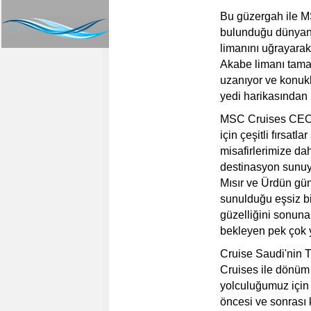
Bu güzergah ile MS
bulunduğu dünyanı
limanını uğrayara
Akabe limanı tama
uzanıyor ve konukl
yedi harikasından b
MSC Cruises CEO's
için çeşitli fırsatl
misafirlerimize dah
destinasyon sunuy
Mısır ve Ürdün gü
sunulduğu eşsiz bi
güzelliğini sonuna
bekleyen pek çok ye
Cruise Saudi'nin 
Cruises ile dönüm n
yolculuğumuz için 
öncesi ve sonrası 