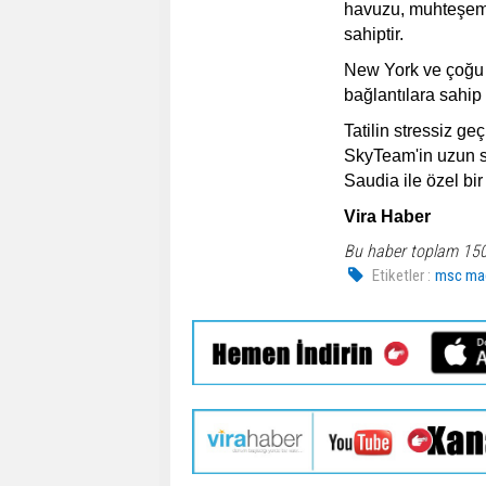
havuzu, muhteşem 
sahiptir.
New York ve çoğu 
bağlantılara sahip
Tatilin stressiz ge
SkyTeam'in uzun sü
Saudia ile özel bi
Vira Haber
Bu haber toplam 15
Etiketler :
msc mag