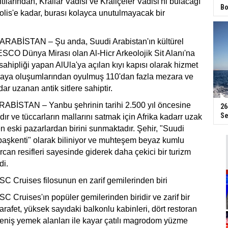
ntılarından, Krallar Vadisi ve Kraliçeler Vadisi'ni bulacağı
Bo
lis'e kadar, burası kolayca unutulmayacak bir
RABİSTAN – Şu anda, Suudi Arabistan'ın kültürel
SCO Dünya Mirası olan Al-Hicr Arkeolojik Sit Alanı'na
sahipliği yapan AlUla'ya açılan kıyı kapısı olarak hizmet
kaya oluşumlarından oyulmuş 110'dan fazla mezara ve
ar uzanan antik sitlere sahiptir.
BİSTAN – Yanbu şehrinin tarihi 2.500 yıl öncesine
26
Se
r ve tüccarların mallarını satmak için Afrika kadarr uzak
en eski pazarlardan birini sunmaktadır. Şehir, "Suudi
 başkenti" olarak biliniyor ve muhteşem beyaz kumlu
ercan resifleri sayesinde giderek daha çekici bir turizm
di.
C Cruises filosunun en zarif gemilerinden biri
 Cruises'ın popüler gemilerinden biridir ve zarif bir
zarafet, yüksek sayıdaki balkonlu kabinleri, dört restoran
eniş yemek alanları ile kayar çatılı magrodom yüzme