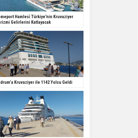
meport Hamlesi̇ Türkiye'nin Kruvaziyer
rizmi Gelirlerini Katlayacak
drum’a Kruvaziyer ile 1142 Yolcu Geldi