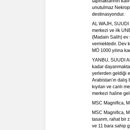
tapınaklarının kalı
unutulmaz Nekropo
destinasyondur.
AL WAJH, SUUDI A
merkezi ve ilk UNE
(Madain Salih) ev 
vermektedir. Dev 
MÖ 1000 yılına kad
YANBU, SUUDI ARA
kadar dayanmaktadı
yerlerden geldiği 
Arabistan'ın dalış
kıyıları ve canlı m
merkezi haline gel
MSC Magnifica, MS
MSC Magnifica, MSC
tasarım, rahat bir 
ve 11 bara sahip g