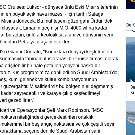
C Cruises; Luksor - dünyaca ünlü Eski Mısır sitelerinin
n en büyük açık hava müzesi - için tarihi Safaga
k Mısır'a dönecek. Bu muhteşem güzergahı Ürdün'deki
Bu K
mlayacak. Limanın geçmişi M.Ö. 4000 yılına kadar
ar buradan, ünlü arkeolojik sit alanı ve dünyanın yeni
iri olan Petra'ya ulaşabilecekler.
u Gianni Onorato, "Konuklara dünyayı keşfetmeleri
ar sunmasıyla tanınan uluslararası bir cruise firması olarak,
a erişilebilir bir hale getirilen yepyeni başka bir
oruz. Kış programımıza dahil edilen Suudi Arabistan'da;
neş, kum, gelenek ve kültür kombinasyonunun
r güzergahtır. Misafirlerimiz bu bölgenin el değmemiş
Ba
Kr
 kadar seyredebilir ve karaya çıkıp keşfedilmeyi
ri gezebilirler.”
Ticari ve Operasyonlar Şefi Mark Robinson, “MSC
oktası niteliğindeki gerçekleştirilen ortaklık,
mükemmel bir başlangıç noktasıdır ve çok çeşitli seyir
konaklama seçenekleri ile Suudi Arabistan sahil