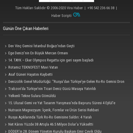
Tüm Hakları Saklıdır © 2006-2020
Vira Haber
| +90 542 236 66 38 |
Haber Scripti
Günün Öne Çıkan Haberleri
Dev Vinç Gemisi İstanbul Boğazı'ndan Geçti
Ege Denizi’nin En Büyük Mercan Ormanı
14. TAYK – Eker Olympos Regatta için geri sayım başladı
Rotamız TEKNOFEST Mavi Vatan
Asaf Güneri Hayatını Kaybetti
Denizcilik Genel Müdürlüğü: "Rusya'dan Türkiye'ye Gelen Ro-Ro Gemisi Dron
Saldırısına Uğradı"
Trabzon'da Türkiye'nin Ticari Deniz Gücü Masaya Yatırıldı
Yelkenli Tekne Sulara Gömüldü
15. Ulusal Gemi ve Yat Tasarım Yarışması'nda Başvuru Süresi 4 Eylül'e
Uzatıldı
Nutraxin Magnezyum: İçerik, Formlar ve Ürün Serisi Rehberi
Rusya Açıklarında Türk Ro-Ro Gemisine Saldırı: 4 Yaralı
Net Kârını Yüzde 38 Artışla 46.5 Milyon Dolar’a Yükseltti
DÖDER'in 28. Dönem Yönetim Kurulu Başkanı Emir Çevik Oldu