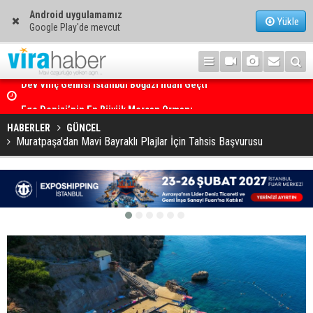
Android uygulamamız
Yükle
Google Play'de mevcut
Ege Denizi’nin En Büyük Mercan Ormanı
HABERLER
GÜNCEL
Muratpaşa'dan Mavi Bayraklı Plajlar İçin Tahsis Başvurusu