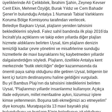
üyeliklerinde Ali Çelikbilek, İbrahim Şahin, Zeynep Kevser
Cerit Ekin, Mehmet Özyiğit, Burak Yıldız ve Cem Bahadır
Şener'in bulunduğu Antalya 1 Numaralı Tabiat Varlıklarını
Koruma Bölge Komisyonu tarafından verilecek.
Belediye Başkanı Uysal, plajların yeniden tahsisini
beklediklerini söyledi. Falez sahil bandında ilk plajı 2016'da
İnciraltı'yla açtıklarını ve takip eden yıllarda diğer plajları
hizmete aldıklarını belirten Uysal, tüm plajların denizin
temizliği kadar çevre yönetimi ve misafirlerine sunduğu
hizmetlerle de mavi bayraklarını hiç kaybetmeden yıllardır
dalgalandırdığını söyledi. Plajların, özellikle Antalya kent
merkezinde “butik otelciliğin” değer kazanmasında da
önemli paya sahip olduğunu dile getiren Uysal, bölgenin bir
kent içi turizm destinasyonu haline geldiğini vurguladı.
Bu yıl Bambus Plajı'nın da tahsisini istediklerini belirten
Uysal, “Plajlarımızı yıllardır insanlarımız kullanıyor. Açıkça
ifade ediyorum, millet menfaatine aykırı, lüzumsuz işlere
kimse yeltenmesin. Boşuna tatlı ekmeğimizi acı etmeyelim”
diye konuştu. Muratpaşa'da 13 mavi bayraklı plaj
bulunduğunu ve bunların 5'inin belediyeye ait olduğunu