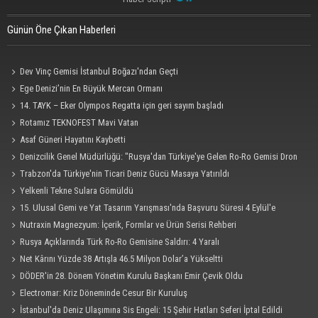
Günün Öne Çıkan Haberleri
Dev Vinç Gemisi İstanbul Boğazı'ndan Geçti
Ege Denizi’nin En Büyük Mercan Ormanı
14. TAYK – Eker Olympos Regatta için geri sayım başladı
Rotamız TEKNOFEST Mavi Vatan
Asaf Güneri Hayatını Kaybetti
Denizcilik Genel Müdürlüğü: "Rusya'dan Türkiye'ye Gelen Ro-Ro Gemisi Dron
Saldırısına Uğradı"
Trabzon'da Türkiye'nin Ticari Deniz Gücü Masaya Yatırıldı
Yelkenli Tekne Sulara Gömüldü
15. Ulusal Gemi ve Yat Tasarım Yarışması'nda Başvuru Süresi 4 Eylül'e
Uzatıldı
Nutraxin Magnezyum: İçerik, Formlar ve Ürün Serisi Rehberi
Rusya Açıklarında Türk Ro-Ro Gemisine Saldırı: 4 Yaralı
Net Kârını Yüzde 38 Artışla 46.5 Milyon Dolar’a Yükseltti
DÖDER'in 28. Dönem Yönetim Kurulu Başkanı Emir Çevik Oldu
Electromar: Kriz Döneminde Cesur Bir Kuruluş
İstanbul'da Deniz Ulaşımına Sis Engeli: 15 Şehir Hatları Seferi İptal Edildi