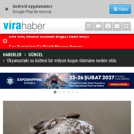
Android uygulamamız
Yükle
Google Play'de mevcut
Ege Denizi’nin En Büyük Mercan Ormanı
HABERLER
GÜNCEL
Okyanustaki su kütlesi bir milyon kuşun ölümüne neden oldu