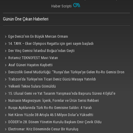
Haber Scripti
Günün Öne Çıkan Haberleri
Ege Denizi’nin En Büyük Mercan Ormanı
14. TAYK – Eker Olympos Regatta için geri sayım başladı
Dev Vinç Gemisi İstanbul Boğazı'ndan Geçti
Rotamız TEKNOFEST Mavi Vatan
Asaf Güneri Hayatını Kaybetti
Denizcilik Genel Müdürlüğü: "Rusya'dan Türkiye'ye Gelen Ro-Ro Gemisi Dron
Saldırısına Uğradı"
Trabzon'da Türkiye'nin Ticari Deniz Gücü Masaya Yatırıldı
Yelkenli Tekne Sulara Gömüldü
15. Ulusal Gemi ve Yat Tasarım Yarışması'nda Başvuru Süresi 4 Eylül'e
Uzatıldı
Nutraxin Magnezyum: İçerik, Formlar ve Ürün Serisi Rehberi
Rusya Açıklarında Türk Ro-Ro Gemisine Saldırı: 4 Yaralı
Net Kârını Yüzde 38 Artışla 46.5 Milyon Dolar’a Yükseltti
DÖDER'in 28. Dönem Yönetim Kurulu Başkanı Emir Çevik Oldu
Electromar: Kriz Döneminde Cesur Bir Kuruluş