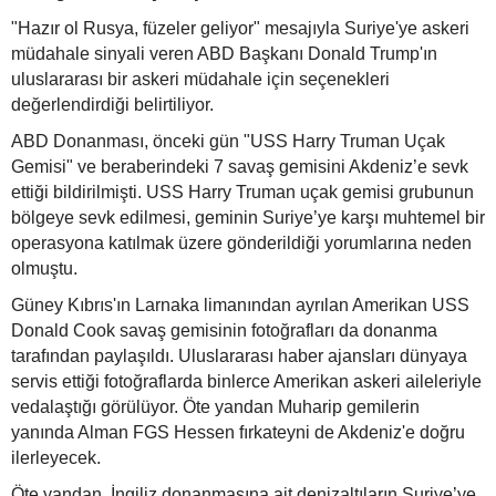
"Hazır ol Rusya, füzeler geliyor" mesajıyla Suriye'ye askeri
müdahale sinyali veren ABD Başkanı Donald Trump'ın
uluslararası bir askeri müdahale için seçenekleri
değerlendirdiği belirtiliyor.
ABD Donanması, önceki gün "USS Harry Truman Uçak
Gemisi" ve beraberindeki 7 savaş gemisini Akdeniz’e sevk
ettiği bildirilmişti. USS Harry Truman uçak gemisi grubunun
bölgeye sevk edilmesi, geminin Suriye’ye karşı muhtemel bir
operasyona katılmak üzere gönderildiği yorumlarına neden
olmuştu.
Güney Kıbrıs'ın Larnaka limanından ayrılan Amerikan USS
Donald Cook savaş gemisinin fotoğrafları da donanma
tarafından paylaşıldı. Uluslararası haber ajansları dünyaya
servis ettiği fotoğraflarda binlerce Amerikan askeri aileleriyle
vedalaştığı görülüyor. Öte yandan Muharip gemilerin
yanında Alman FGS Hessen fırkateyni de Akdeniz'e doğru
ilerleyecek.
Öte yandan, İngiliz donanmasına ait denizaltıların Suriye’ye