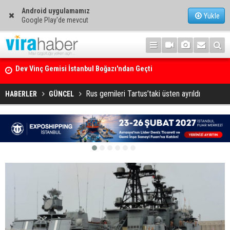
Android uygulamamız
Yükle
Google Play'de mevcut
Ege Denizi’nin En Büyük Mercan Ormanı
Rus gemileri Tartus’taki üsten ayrıldı
HABERLER
GÜNCEL