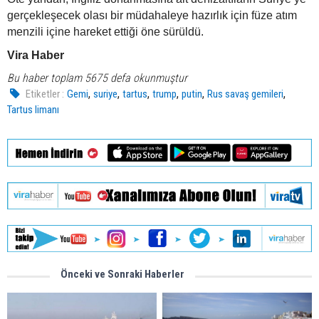
gerçekleşecek olası bir müdahaleye hazırlık için füze atım
menzili içine hareket ettiği öne sürüldü.
Vira Haber
Bu haber toplam 5675 defa okunmuştur
,
,
,
,
,
,
Etiketler :
Gemi
suriye
tartus
trump
putin
Rus savaş gemileri
Tartus limanı
Önceki ve Sonraki Haberler