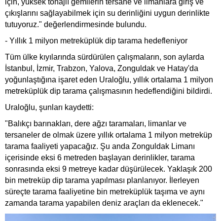
için, yüksek tonajlı gemilerin tersane ve limanlara giriş ve
çıkışlarını sağlayabilmek için su derinliğini uygun derinlikte
tutuyoruz." değerlendirmesinde bulundu.
- Yıllık 1 milyon metreküplük dip tarama hedefleniyor
Tüm ülke kıyılarında sürdürülen çalışmaların, son aylarda
İstanbul, İzmir, Trabzon, Yalova, Zonguldak ve Hatay'da
yoğunlaştığına işaret eden Uraloğlu, yıllık ortalama 1 milyon
metreküplük dip tarama çalışmasının hedeflendiğini bildirdi.
Uraloğlu, şunları kaydetti:
"Balıkçı barınakları, dere ağzı taramaları, limanlar ve
tersaneler de olmak üzere yıllık ortalama 1 milyon metreküp
tarama faaliyeti yapacağız. Şu anda Zonguldak Limanı
içerisinde eksi 6 metreden başlayan derinlikler, tarama
sonrasında eksi 9 metreye kadar düşürülecek. Yaklaşık 200
bin metreküp dip tarama yapılması planlanıyor. İlerleyen
süreçte tarama faaliyetine bin metreküplük taşıma ve aynı
zamanda tarama yapabilen
deniz
araçları da eklenecek."