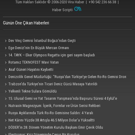
Tüm Hakları Saklıdır © 2006-2020
Vira Haber
| +90 542 236 66 38 |
Haber Scripti
Günün Öne Çıkan Haberleri
Dev Vinç Gemisi İstanbul Boğazı'ndan Geçti
Ege Denizi’nin En Büyük Mercan Ormanı
14. TAYK – Eker Olympos Regatta için geri sayım başladı
Rotamız TEKNOFEST Mavi Vatan
Asaf Güneri Hayatını Kaybetti
Denizcilik Genel Müdürlüğü: "Rusya'dan Türkiye'ye Gelen Ro-Ro Gemisi Dron
Saldırısına Uğradı"
Trabzon'da Türkiye'nin Ticari Deniz Gücü Masaya Yatırıldı
Yelkenli Tekne Sulara Gömüldü
15. Ulusal Gemi ve Yat Tasarım Yarışması'nda Başvuru Süresi 4 Eylül'e
Uzatıldı
Nutraxin Magnezyum: İçerik, Formlar ve Ürün Serisi Rehberi
Rusya Açıklarında Türk Ro-Ro Gemisine Saldırı: 4 Yaralı
Net Kârını Yüzde 38 Artışla 46.5 Milyon Dolar’a Yükseltti
DÖDER'in 28. Dönem Yönetim Kurulu Başkanı Emir Çevik Oldu
Electromar: Kriz Döneminde Cesur Bir Kuruluş