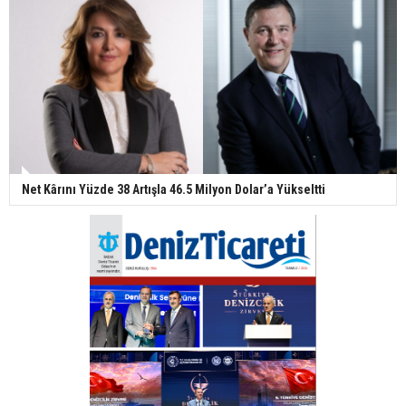
Net Kârını Yüzde 38 Artışla 46.5 Milyon Dolar’a Yükseltti