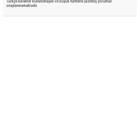
Türkçe karakter kullanılmayan ve büyük harflerle yazılmış yorumlar
onaylanmamaktadır.