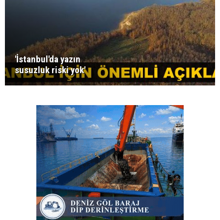
'İstanbul'da yazın
susuzluk riski yok'