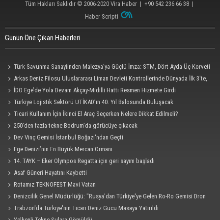
Tüm Hakları Saklıdır © 2006-2020
Vira Haber
| +90 542 236 66 38 |
Haber Scripti
Günün Öne Çıkan Haberleri
Türk Savunma Sanayiinden Malezya’ya Güçlü İmza: STM, Dört Ayda Üç Korveti
Denize İndirdi
Arkas Deniz Filosu Uluslararası Liman Devleti Kontrollerinde Dünyada İlk 3'te,
Kendi Kategorisinde Lider
İDO Ege’de Yola Devam Akçay-Midilli Hattı Resmen Hizmete Girdi
Türkiye Lojistik Sektörü UTİKAD’ın 40. Yıl Balosunda Buluşacak
Ticari Kullanım İçin İkinci El Araç Seçerken Nelere Dikkat Edilmeli?
250’den fazla tekne Bodrum’da görücüye çıkacak
Dev Vinç Gemisi İstanbul Boğazı'ndan Geçti
Ege Denizi’nin En Büyük Mercan Ormanı
14. TAYK – Eker Olympos Regatta için geri sayım başladı
Asaf Güneri Hayatını Kaybetti
Rotamız TEKNOFEST Mavi Vatan
Denizcilik Genel Müdürlüğü: "Rusya'dan Türkiye'ye Gelen Ro-Ro Gemisi Dron
Saldırısına Uğradı"
Trabzon'da Türkiye'nin Ticari Deniz Gücü Masaya Yatırıldı
Yelkenli Tekne Sulara Gömüldü