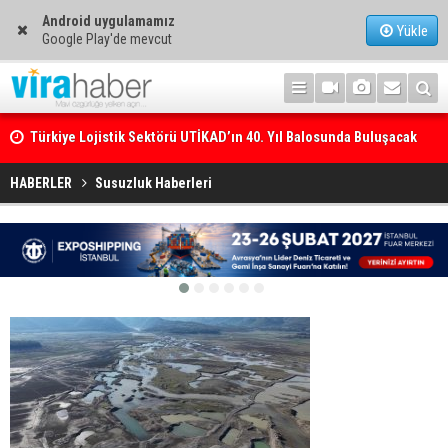
Android uygulamamız
Yükle
Google Play'de mevcut
Türkiye Lojistik Sektörü UTİKAD’ın 40. Yıl Balosunda Buluşacak
250’den fazla tekne Bodrum’da görücüye çıkacak
HABERLER
Susuzluk Haberleri