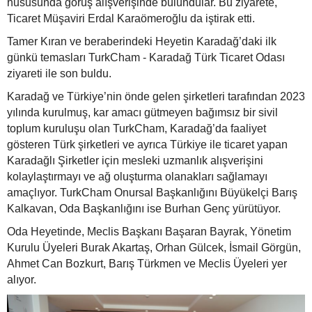
hususunda görüş alışverişinde bulundular. Bu ziyarete,
Ticaret Müşaviri Erdal Karaömeroğlu da iştirak etti.
Tamer Kıran ve beraberindeki Heyetin Karadağ’daki ilk
günkü temasları TurkCham - Karadağ Türk Ticaret Odası
ziyareti ile son buldu.
Karadağ ve Türkiye’nin önde gelen şirketleri tarafından 2023
yılında kurulmuş, kar amacı gütmeyen bağımsız bir sivil
toplum kuruluşu olan TurkCham, Karadağ’da faaliyet
gösteren Türk şirketleri ve ayrıca Türkiye ile ticaret yapan
Karadağlı Şirketler için mesleki uzmanlık alışverişini
kolaylaştırmayı ve ağ oluşturma olanakları sağlamayı
amaçlıyor. TurkCham Onursal Başkanlığını Büyükelçi Barış
Kalkavan, Oda Başkanlığını ise Burhan Genç yürütüyor.
Oda Heyetinde, Meclis Başkanı Başaran Bayrak, Yönetim
Kurulu Üyeleri Burak Akartaş, Orhan Gülcek, İsmail Görgün,
Ahmet Can Bozkurt, Barış Türkmen ve Meclis Üyeleri yer
alıyor.