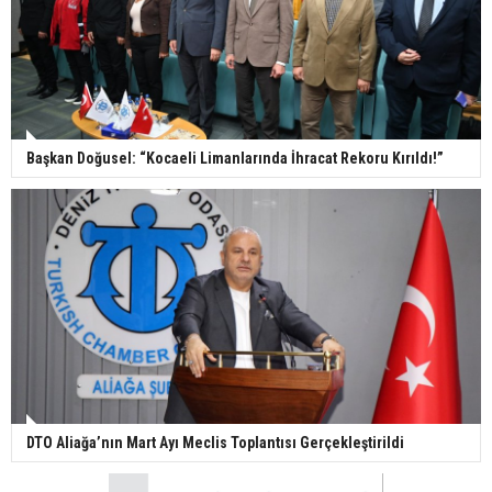
Başkan Doğusel: “Kocaeli Limanlarında İhracat Rekoru Kırıldı!”
DTO Aliağa’nın Mart Ayı Meclis Toplantısı Gerçekleştirildi