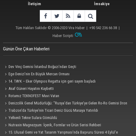
İletişim
İmsakiye
Tüm Hakları Saklıdır © 2006-2020
Vira Haber
| +90 542 236 66 38 |
Haber Scripti
Günün Öne Çıkan Haberleri
Dev Vinç Gemisi İstanbul Boğazı'ndan Geçti
Ege Denizi’nin En Büyük Mercan Ormanı
14. TAYK – Eker Olympos Regatta için geri sayım başladı
Asaf Güneri Hayatını Kaybetti
Rotamız TEKNOFEST Mavi Vatan
Denizcilik Genel Müdürlüğü: "Rusya'dan Türkiye'ye Gelen Ro-Ro Gemisi Dron
Saldırısına Uğradı"
Trabzon'da Türkiye'nin Ticari Deniz Gücü Masaya Yatırıldı
Yelkenli Tekne Sulara Gömüldü
Nutraxin Magnezyum: İçerik, Formlar ve Ürün Serisi Rehberi
15. Ulusal Gemi ve Yat Tasarım Yarışması'nda Başvuru Süresi 4 Eylül'e