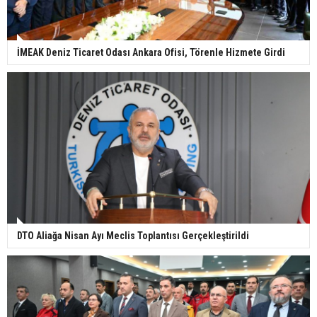
İMEAK Deniz Ticaret Odası Ankara Ofisi, Törenle Hizmete Girdi
DTO Aliağa Nisan Ayı Meclis Toplantısı Gerçekleştirildi