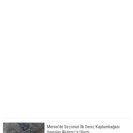
Mersin'de Sezonun İlk Deniz Kaplumbağası
Yavruları Akdeniz'e Ulaştı