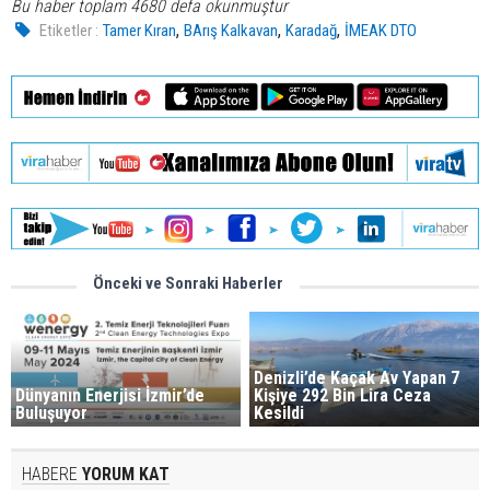
Bu haber toplam 4680 defa okunmuştur
,
,
,
Etiketler :
Tamer Kıran
BArış Kalkavan
Karadağ
İMEAK DTO
Önceki ve Sonraki Haberler
Denizli’de Kaçak Av Yapan 7
Dünyanın Enerjisi İzmir’de
Kişiye 292 Bin Lira Ceza
Buluşuyor
Kesildi
HABERE
YORUM KAT