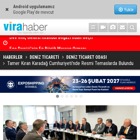
Android uygulamamız
Yükle
Google Play'de mevcut
Ege Denizi’nin En Büyük Mercan Ormanı
HABERLER
DENİZ TİCARETİ
DENİZ TİCARET ODASI
Tamer Kıran Karadağ Cumhuriyeti'nde Resmi Temaslarda Bulundu