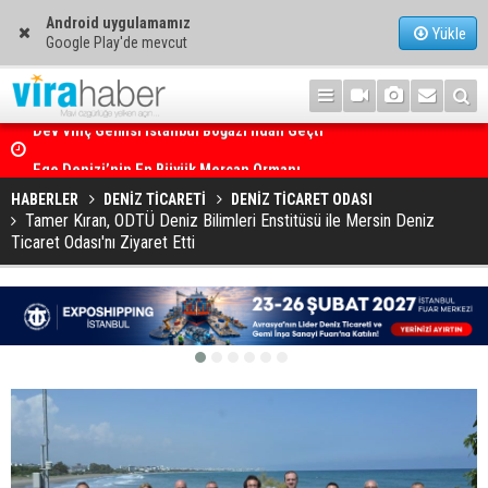
Android uygulamamız
Yükle
Google Play'de mevcut
Ege Denizi’nin En Büyük Mercan Ormanı
HABERLER
DENİZ TİCARETİ
DENİZ TİCARET ODASI
Tamer Kıran, ODTÜ Deniz Bilimleri Enstitüsü ile Mersin Deniz
Ticaret Odası'nı Ziyaret Etti