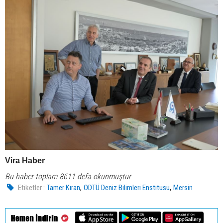
Vira Haber
Bu haber toplam 8611 defa okunmuştur
,
,
Etiketler :
Tamer Kıran
ODTÜ Deniz Bilimleri Enstitüsü
Mersin