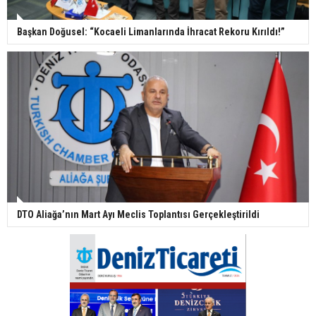
Başkan Doğusel: “Kocaeli Limanlarında İhracat Rekoru Kırıldı!”
DTO Aliağa’nın Mart Ayı Meclis Toplantısı Gerçekleştirildi