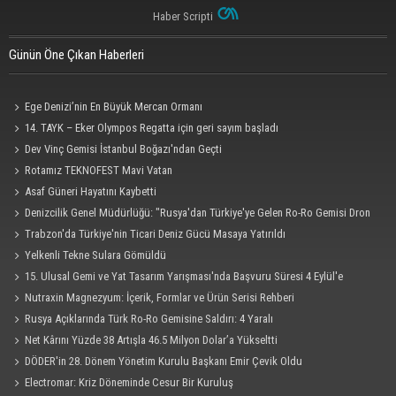
Haber Scripti
Günün Öne Çıkan Haberleri
Ege Denizi’nin En Büyük Mercan Ormanı
14. TAYK – Eker Olympos Regatta için geri sayım başladı
Dev Vinç Gemisi İstanbul Boğazı'ndan Geçti
Rotamız TEKNOFEST Mavi Vatan
Asaf Güneri Hayatını Kaybetti
Denizcilik Genel Müdürlüğü: "Rusya'dan Türkiye'ye Gelen Ro-Ro Gemisi Dron
Saldırısına Uğradı"
Trabzon'da Türkiye'nin Ticari Deniz Gücü Masaya Yatırıldı
Yelkenli Tekne Sulara Gömüldü
15. Ulusal Gemi ve Yat Tasarım Yarışması'nda Başvuru Süresi 4 Eylül'e
Uzatıldı
Nutraxin Magnezyum: İçerik, Formlar ve Ürün Serisi Rehberi
Rusya Açıklarında Türk Ro-Ro Gemisine Saldırı: 4 Yaralı
Net Kârını Yüzde 38 Artışla 46.5 Milyon Dolar’a Yükseltti
DÖDER'in 28. Dönem Yönetim Kurulu Başkanı Emir Çevik Oldu
Electromar: Kriz Döneminde Cesur Bir Kuruluş