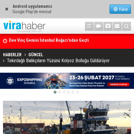
Android uygulamamız
Yükle
Google Play'de mevcut
Ege Denizi’nin En Büyük Mercan Ormanı
HABERLER
GÜNCEL
Tekirdağlı Balıkçıların Yüzünü Kolyoz Bolluğu Güldürüyor