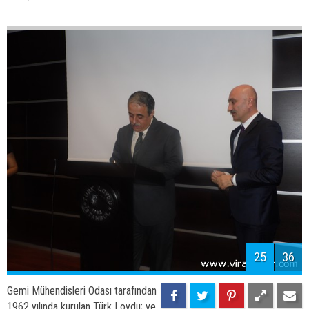
24
36
Gemi Mühendisleri Odası tarafından
1962 yılında kurulan Türk Loydu; ve
ülkenin güzide kuruluşu TSE ile güçlerini 08.03.2013 tarihinde
birleştirdi.