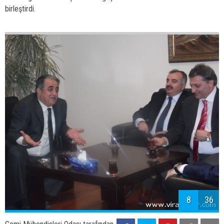
7
36
Gemi Mühendisleri Odası tarafından
1962 yılında kurulan Türk Loydu; ve
ülkenin güzide kuruluşu TSE ile güçlerini 08.03.2013 tarihinde
birleştirdi.