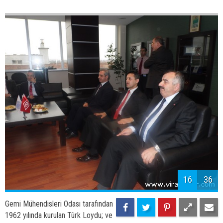
15
36
Gemi Mühendisleri Odası tarafından
1962 yılında kurulan Türk Loydu; ve
ülkenin güzide kuruluşu TSE ile güçlerini 08.03.2013 tarihinde
birleştirdi.