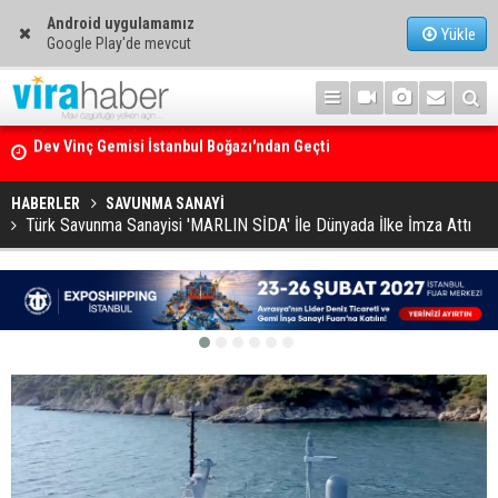
Android uygulamamız
Yükle
Google Play'de mevcut
Ege Denizi’nin En Büyük Mercan Ormanı
HABERLER
SAVUNMA SANAYİ
Türk Savunma Sanayisi 'MARLIN SİDA' İle Dünyada İlke İmza Attı