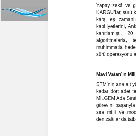
Yapay zekâ ve gö
KARGU’lar, sürü k
karşı eş zamanlı
kabiliyetlerini, A
kanıtlamıştı. 
algoritmalarla,
mühimmatla hedef
sürü operasyonu al
Mavi Vatan’ın Mill
STM’nin ana alt y
kadar dört adet tes
MİLGEM Ada Sınıfı’n
görevini başarıyla 
sıra milli ve mod
denizaltılar da tatb