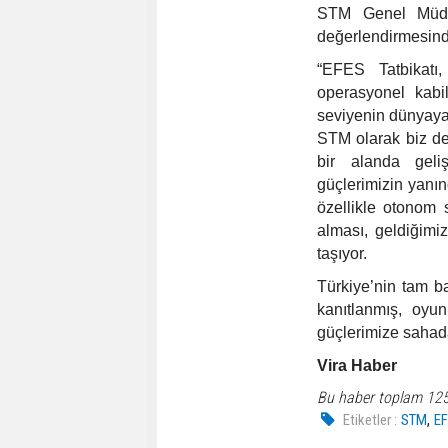
STM Genel Müdür
değerlendirmesinde
“EFES Tatbikatı,
operasyonel kabil
seviyenin dünyaya 
STM olarak biz de
bir alanda geliş
güçlerimizin yanı
özellikle otonom 
alması, geldiğimi
taşıyor.
Türkiye’nin tam b
kanıtlanmış, oyun 
güçlerimize saha
Vira Haber
Bu haber toplam 12
,
Etiketler :
STM
E