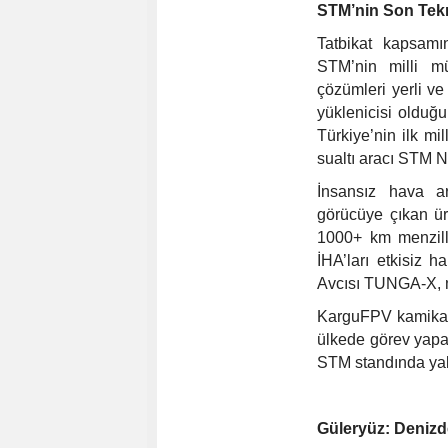
STM’nin Son Tekn
Tatbikat kapsam
STM’nin milli mü
çözümleri yerli v
yüklenicisi olduğu
Türkiye’nin ilk mi
sualtı aracı STM 
İnsansız hava a
görücüye çıkan ür
1000+ km menzil
İHA’ları etkisiz 
Avcısı TUNGA-X, m
KarguFPV kamikaze
ülkede görev yapan
STM standında ya
Güleryüz: Denizd