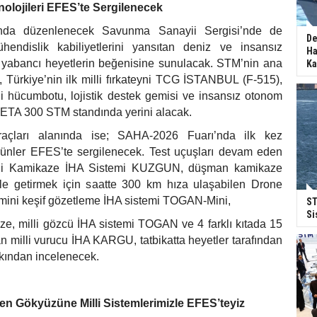
olojileri EFES’te Sergilenecek
ında düzenlenecek Savunma Sanayii Sergisi’nde de
De
hendislik kabiliyetlerini yansıtan deniz ve insansız
Ha
e yabancı heyetlerin beğenisine sunulacak. STM’nin ana
Ka
, Türkiye’nin ilk milli fırkateyni TCG İSTANBUL (F-515),
lli hücumbotu, lojistik destek gemisi ve insansız otonom
NETA 300 STM standında yerini alacak.
raçları alanında ise; SAHA-2026 Fuarı’nda ilk kez
ünler EFES’te sergilenecek. Test uçuşları devam eden
li Kamikaze İHA Sistemi KUZGUN, düşman kamikaze
hale getirmek için saatte 300 km hıza ulaşabilen Drone
ini keşif gözetleme İHA sistemi TOGAN-Mini,
ST
Si
, milli gözcü İHA sistemi TOGAN ve 4 farklı kıtada 15
 milli vurucu İHA KARGU, tatbikatta heyetler tarafından
kından incelenecek.
en Gökyüzüne Milli Sistemlerimizle EFES’teyiz