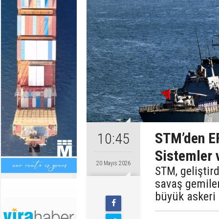
STM’den E
10:45
Sistemler 
20 Mayıs 2026
STM, geliştir
savaş gemileri
büyük askeri 