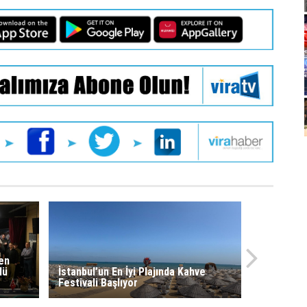
ten
lü
İstanbul’un En İyi Plajında Kahve
Festivali Başlıyor