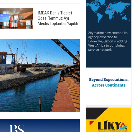
İMEAK Deniz Ticaret
Odası Temmuz Ayı
Meclis Toplantısı Yapıldı