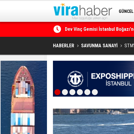
GÜNCEL
SİTENE 
Ege Denizi’nin En Büyük Mercan O
HABERLER
SAVUNMA SANAYİ
STM’