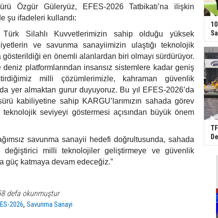
ü Özgür Güleryüz, EFES-2026 Tatbikatı’na ilişkin
 şu ifadeleri kullandı:
10
Sa
 Türk Silahlı Kuvvetlerimizin sahip olduğu yüksek
iyetlerin ve savunma sanayiimizin ulaştığı teknolojik
gösterildiği en önemli alanlardan biri olmayı sürdürüyor.
 deniz platformlarından insansız sistemlere kadar geniş
tirdiğimiz milli çözümlerimizle, kahraman güvenlik
nda yer almaktan gurur duyuyoruz. Bu yıl EFES-2026’da
sürü kabiliyetine sahip KARGU’larımızın sahada görev
z teknolojik seviyeyi göstermesi açısından büyük önem
TF
De
ağımsız savunma sanayii hedefi doğrultusunda, sahada
değiştirici milli teknolojiler geliştirmeye ve güvenlik
da güç katmaya devam edeceğiz.”
58 defa okunmuştur
,
FES-2026
Savunma Sanayi