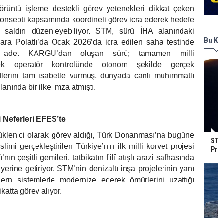
rüntü işleme destekli görev yetenekleri dikkat çeken
onsepti kapsamında koordineli görev icra ederek hedefe
 saldırı düzenleyebiliyor. STM, sürü İHA alanındaki
Bu K
nkara Polatlı’da Ocak 2026’da icra edilen saha testinde
20 adet KARGU’dan oluşan sürü; tamamen milli
 tek operatör kontrolünde otonom şekilde gerçek
lerini tam isabetle vurmuş, dünyada canlı mühimmatlı
anında bir ilke imza atmıştı.
i Neferleri EFES’te
üklenici olarak görev aldığı, Türk Donanması’na bugüne
ST
limi gerçekleştirilen Türkiye’nin ilk milli korvet projesi
Pr
ın çeşitli gemileri, tatbikatın fiilî atışlı arazi safhasında
yerine getiriyor. STM’nin denizaltı inşa projelerinin yanı
ern sistemlerle modernize ederek ömürlerini uzattığı
ikatta görev alıyor.