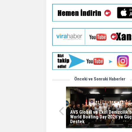
Önceki ve Sonraki Haberler
AVS Global ve Ekol Denizcilik’
World Boating Day 2026’ya Güç
Destek