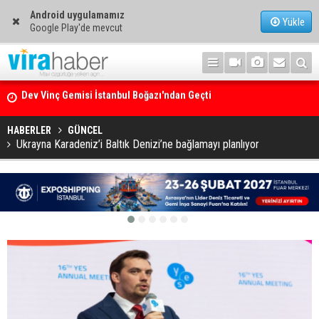
Android uygulamamız
Yükle
Google Play'de mevcut
Ege Denizi’nin En Büyük Mercan Ormanı
HABERLER
GÜNCEL
Ukrayna Karadeniz’i Baltık Denizi’ne bağlamayı planlıyor