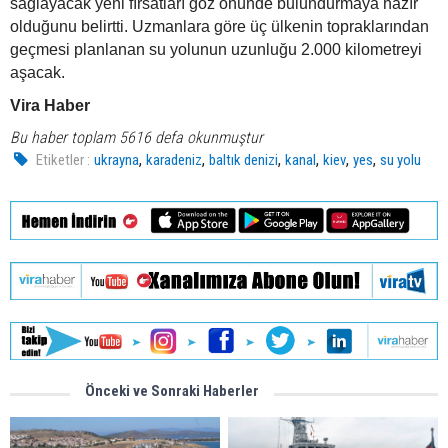
sağlayacak yeni fırsatları göz önünde bulundurmaya hazır
olduğunu belirtti. Uzmanlara göre üç ülkenin topraklarından
geçmesi planlanan su yolunun uzunluğu 2.000 kilometreyi
aşacak.
Vira Haber
Bu haber toplam 5616 defa okunmuştur
,
,
,
,
,
,
Etiketler :
ukrayna
karadeniz
baltık denizi
kanal
kiev
yes
su yolu
Önceki ve Sonraki Haberler