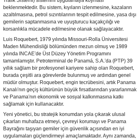
Trafik Sistemi) sistemini uygulamaya koyması
beklenmektedir. Bu sistem, kıyıların izlenmesine, kazaların
azaltılmasına, petrol sızıntılarının tespit edilmesine, yasa dışı
gemilerin saptanmasına ve uyuşturucu kaçakçılığı ve
korsanlıkla mücadele edilmesine olanak sağlayacaktır.
Luis Roquebert, 1979 yılında Missouri-Rolla Üniversitesi
Maden Mühendisliği bölümünden mezun olmuş ve 1989
yılında INCAE'de Üst Düzey Yönetim Programını
tamamlamıştır. Petroterminal de Panamá, S.A.'da (PTP) 39
yıllık sağlam bir profesyonel kariyere sahip olan Roquebert,
burada çeşitli ara görevlerde bulunmuş ve ardından genel
müdür olmuştur. Roquebert, engin tecrübesini, artık Panama
Kanalı'nın geçiş kültürünün büyük fırsatlarından yararlanmak
ve Panama'nın ekonomik ve sosyal kalkınmasına katkı
sağlamak için kullanacaktır.
Yeni yönetici, bu stratejik konumdan yola çıkarak ulusal
çıkarları muhafaza etmeyi, çevreyi korumayı ve Panama
Bayrağını taşıyan gemiler için güvenlik açısından en iyi
uygulamaları güçlendirmeyi amaçlamaktadır. Aynı zamanda,