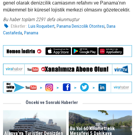
genel olarak denizcilik camiasının refahını ve Panama'nın
mükemmel bir küresel lojistik merkezi olmasını gözetecektir.
Bu haber toplam 2291 defa okunmuştur
,
,
Etiketler :
Luis Roquebert
Panama Denizcilik Otoritesi
Dana
,
Castañeda
Panama
Önceki ve Sonraki Haberler
Bu Yol 60 Kilometrelik
Alanya’ya Turistler Denizden
Mesafeyi 5 Dakikaya