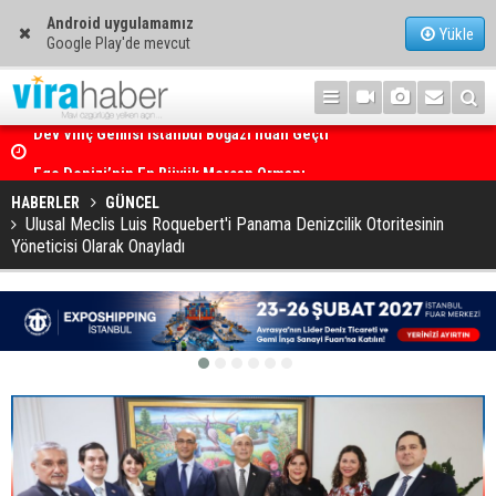
Android uygulamamız
Yükle
Google Play'de mevcut
Ege Denizi’nin En Büyük Mercan Ormanı
HABERLER
GÜNCEL
Ulusal Meclis Luis Roquebert'i Panama Denizcilik Otoritesinin
Yöneticisi Olarak Onayladı