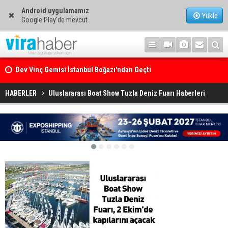
Android uygulamamız
Yükle
Google Play'de mevcut
Dev Vinç Gemisi İstanbul Boğazı'ndan Geçti
Ege Denizi’nin En Büyük Mercan Ormanı
HABERLER
Uluslararası Boat Show Tuzla Deniz Fuarı Haberleri