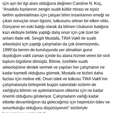
için ayrı bir ilgi alanı olduğuna değinen Caroline N. Koç,
“Anadolu kıyılarının zengin sualtı kültür mirası ve eşsiz
tarihin aydınlatılması için çalışan bilim insanlarının emeği ve
çıkan sonuçlar onun ilgisini, tutkusunu artıran bir etken oldu.
Dünyanın en eski batığı olarak da bilinen Uluburun batığına
kazı ekibiyle birlikte yaptığı dalış onun için çok özel bir
anlam ifade etti. Sevgili Mustafa, TINA Vakfı ile sualtı
arkeolojisi için yaptığı çalışmaları da çok önemsiyordu.
1999’da benim de kuruluşunda yer almaktan gurur
duyduğum vakfı zaman içinde bu alana hizmet veren bir sivil
toplum örgütüne dönüştü. Bilime, özellikle sualtı
arkeolojisine destek vermek ve yapılan her çalışmanın ne
kadar kıymetli olduğunu görmek, Mustafa ve bizleri daha
fazlası için motive etti. Onun istek ve tutkusu TINA Vakfı’nın
çalışmalarıyla birleşerek bugün salondaki sizlerin de
varlığıyla bilimin ve aydınlanmanın ülkemiz için ne kadar
önemli olduğunu gösteriyor. Çalışmaların varlığı kadar
elbette devamlılığının da geleceğimiz için hepimizin ödev ve
sorumluluğu olduğunu düşünüyorum” sözleriyle