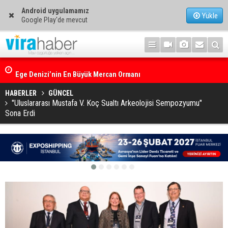
Android uygulamamız
Yükle
Google Play'de mevcut
Ege Denizi’nin En Büyük Mercan Ormanı
HABERLER
GÜNCEL
"Uluslararası Mustafa V. Koç Sualtı Arkeolojisi Sempozyumu"
Sona Erdi