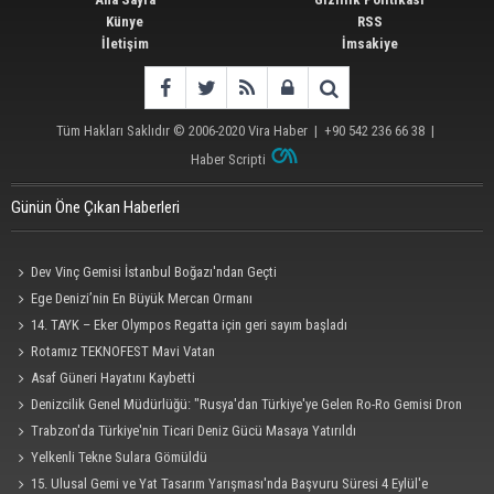
Künye
RSS
İletişim
İmsakiye
Tüm Hakları Saklıdır © 2006-2020
Vira Haber
| +90 542 236 66 38 |
Haber Scripti
Günün Öne Çıkan Haberleri
Dev Vinç Gemisi İstanbul Boğazı'ndan Geçti
Ege Denizi’nin En Büyük Mercan Ormanı
14. TAYK – Eker Olympos Regatta için geri sayım başladı
Rotamız TEKNOFEST Mavi Vatan
Asaf Güneri Hayatını Kaybetti
Denizcilik Genel Müdürlüğü: "Rusya'dan Türkiye'ye Gelen Ro-Ro Gemisi Dron
Saldırısına Uğradı"
Trabzon'da Türkiye'nin Ticari Deniz Gücü Masaya Yatırıldı
Yelkenli Tekne Sulara Gömüldü
15. Ulusal Gemi ve Yat Tasarım Yarışması'nda Başvuru Süresi 4 Eylül'e