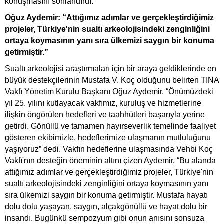
konuşmasını sonlandırdı.
Oğuz Aydemir: “Attığımız adımlar ve gerçekleştirdiğimiz
projeler, Türkiye'nin sualtı arkeolojisindeki zenginliğini
ortaya koymasının yanı sıra ülkemizi saygın bir konuma
getirmiştir.”
Sualtı arkeolojisi araştırmaları için bir araya geldiklerinde en
büyük destekçilerinin Mustafa V. Koç olduğunu belirten TINA
Vakfı Yönetim Kurulu Başkanı
Oğuz Aydemir, “Önümüzdeki
yıl 25. yılını kutlayacak vakfımız, kuruluş ve hizmetlerine
ilişkin öngörülen hedefleri ve taahhütleri başarıyla yerine
getirdi. Gönüllü ve tamamen hayırseverlik temelinde faaliyet
gösteren ekibimizle, hedeflerimize ulaşmanın mutluluğunu
yaşıyoruz” dedi. Vakfın hedeflerine ulaşmasında Vehbi Koç
Vakfı'nın desteğin öneminin altını çizen Aydemir, “Bu alanda
attığımız adımlar ve gerçekleştirdiğimiz projeler, Türkiye'nin
sualtı arkeolojisindeki zenginliğini ortaya koymasının yanı
sıra ülkemizi saygın bir konuma getirmiştir. Mustafa hayatı
dolu dolu yaşayan, saygın, alçakgönüllü ve hayat dolu bir
insandı. Bugünkü sempozyum gibi onun anısını sonsuza