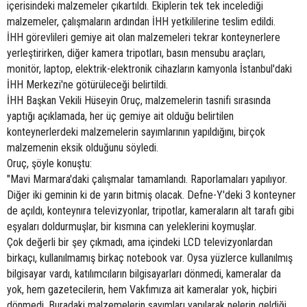
içerisindeki malzemeler çıkartıldı. Ekiplerin tek tek incelediği
malzemeler, çalışmaların ardından İHH yetkililerine teslim edildi.
İHH görevlileri gemiye ait olan malzemeleri tekrar konteynerlere
yerleştirirken, diğer kamera tripotları, basın mensubu araçları,
monitör, laptop, elektrik-elektronik cihazların kamyonla İstanbul'daki
İHH Merkezi'ne götürüleceği belirtildi.
İHH Başkan Vekili Hüseyin Oruç, malzemelerin tasnifi sırasında
yaptığı açıklamada, her üç gemiye ait olduğu belirtilen
konteynerlerdeki malzemelerin sayımlarının yapıldığını, birçok
malzemenin eksik olduğunu söyledi.
Oruç, şöyle konuştu:
"Mavi Marmara'daki çalışmalar tamamlandı. Raporlamaları yapılıyor.
Diğer iki geminin ki de yarın bitmiş olacak. Defne-Y'deki 3 konteyner
de açıldı, konteynıra televizyonlar, tripotlar, kameraların alt tarafı gibi
eşyaları doldurmuşlar, bir kısmına can yeleklerini koymuşlar.
Çok değerli bir şey çıkmadı, ama içindeki LCD televizyonlardan
birkaçı, kullanılmamış birkaç notebook var. Oysa yüzlerce kullanılmış
bilgisayar vardı, katılımcıların bilgisayarları dönmedi, kameralar da
yok, hem gazetecilerin, hem Vakfımıza ait kameralar yok, hiçbiri
dönmedi. Buradaki malzemelerin sayımları yapılarak nelerin geldiği