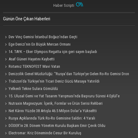
Haber Scripti
Günün Öne Çıkan Haberleri
Dev Vinç Gemisi İstanbul Boğazı'ndan Geçti
Ege Denizi’nin En Büyük Mercan Ormanı
14. TAYK – Eker Olympos Regatta için geri sayım başladı
Asaf Güneri Hayatını Kaybetti
Rotamız TEKNOFEST Mavi Vatan
Denizcilik Genel Müdürlüğü: "Rusya'dan Türkiye'ye Gelen Ro-Ro Gemisi Dron
Saldırısına Uğradı"
Trabzon'da Türkiye'nin Ticari Deniz Gücü Masaya Yatırıldı
Yelkenli Tekne Sulara Gömüldü
15. Ulusal Gemi ve Yat Tasarım Yarışması'nda Başvuru Süresi 4 Eylül'e
Uzatıldı
Nutraxin Magnezyum: İçerik, Formlar ve Ürün Serisi Rehberi
Net Kârını Yüzde 38 Artışla 46.5 Milyon Dolar’a Yükseltti
Rusya Açıklarında Türk Ro-Ro Gemisine Saldırı: 4 Yaralı
DÖDER'in 28. Dönem Yönetim Kurulu Başkanı Emir Çevik Oldu
Electromar: Kriz Döneminde Cesur Bir Kuruluş