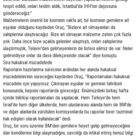
tespit edildi, onları teslim aldık, İstanbul'da İHH'nın deposuna
göndereceğiz."
Malzemelerin önemli bir kısmının vakfa ait, bir kısmının gemilere ait
eşyalar olduğunu kaydeden Oruç, "Bizlere ait olmayanları da
sahiplerine ulaştıracağız. Bize ait olmayan malzeme zaten çok fazla
yok. Daha önce bize uçakla gelenler ulaşmıştı, onları sahiplerine
ulaştırmıştık, Telaviv'den gelmeyenlerin de listesi elimiz de var. Neler
gelmediyse onlar da dava dilekçesinde olacak" diye konuştu.
Sıra hukuksal mücadelede
Raporların hazırlanma sürecinin ardından her alanda hukuksal
mücadelelerinin süreceğini kaydeden Oruç, "Raporlamaları hukuksal
mücadele için yapıyoruz. Çıkmayan eşyalar ve geminin tahribatı
konusunda, hepsini raporlarda göreceğiz. Önümüzdeki birkaç hafta
içinde bilirkişi raporlamaları da yapılacak. Hem Türkiye'de hem
İsrail'de hem diğer ülkelerde, hem uluslararası alanda hem de BM'de
ve diğer alanlarda yürütülen komisyonlarda bu raporlar birer tazminat
hak edişleri olarak kullanılacak" dedi.
Oruç, bir soru üzerine BM'den gemilere heyet gelip gelmeyeceğine
dair kendilerine bilgi ulaşmadığını, savcılığı da intikal etmiş henüz bilgi