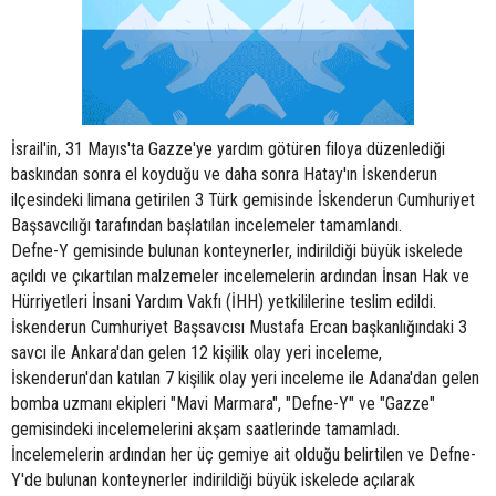
İsrail'in, 31 Mayıs'ta Gazze'ye yardım götüren filoya düzenlediği
baskından sonra el koyduğu ve daha sonra Hatay'ın İskenderun
ilçesindeki limana getirilen 3 Türk gemisinde İskenderun Cumhuriyet
Başsavcılığı tarafından başlatılan incelemeler tamamlandı.
Defne-Y gemisinde bulunan konteynerler, indirildiği büyük iskelede
açıldı ve çıkartılan malzemeler incelemelerin ardından İnsan Hak ve
Hürriyetleri İnsani Yardım Vakfı (İHH) yetkililerine teslim edildi.
İskenderun Cumhuriyet Başsavcısı Mustafa Ercan başkanlığındaki 3
savcı ile Ankara'dan gelen 12 kişilik olay yeri inceleme,
İskenderun'dan katılan 7 kişilik olay yeri inceleme ile Adana'dan gelen
bomba uzmanı ekipleri "Mavi Marmara", "Defne-Y" ve "Gazze"
gemisindeki incelemelerini akşam saatlerinde tamamladı.
İncelemelerin ardından her üç gemiye ait olduğu belirtilen ve Defne-
Y'de bulunan konteynerler indirildiği büyük iskelede açılarak