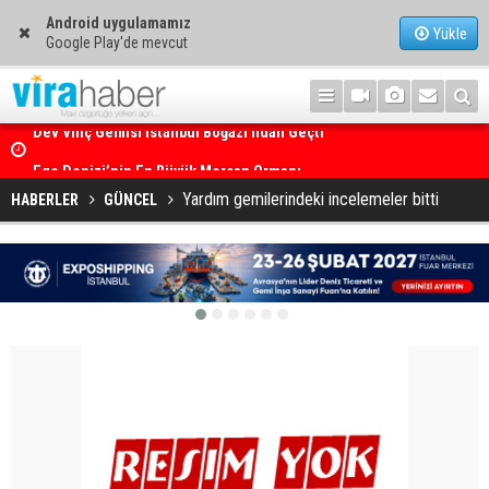
Android uygulamamız
Yükle
Google Play'de mevcut
Ege Denizi’nin En Büyük Mercan Ormanı
Yardım gemilerindeki incelemeler bitti
HABERLER
GÜNCEL