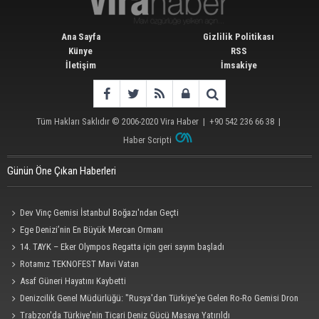
Ana Sayfa
Gizlilik Politikası
Künye
RSS
İletişim
İmsakiye
Tüm Hakları Saklıdır © 2006-2020
Vira Haber
| +90 542 236 66 38 |
Haber Scripti
Günün Öne Çıkan Haberleri
Dev Vinç Gemisi İstanbul Boğazı'ndan Geçti
Ege Denizi’nin En Büyük Mercan Ormanı
14. TAYK – Eker Olympos Regatta için geri sayım başladı
Rotamız TEKNOFEST Mavi Vatan
Asaf Güneri Hayatını Kaybetti
Denizcilik Genel Müdürlüğü: "Rusya'dan Türkiye'ye Gelen Ro-Ro Gemisi Dron
Saldırısına Uğradı"
Trabzon'da Türkiye'nin Ticari Deniz Gücü Masaya Yatırıldı