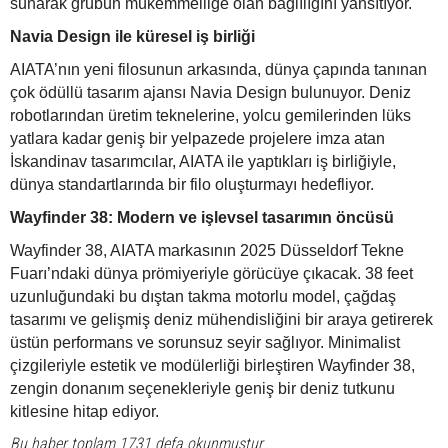
sunarak grubun mükemmelliğe olan bağlılığını yansıtıyor.
Navia Design ile küresel iş birliği
AIATA’nın yeni filosunun arkasında, dünya çapında tanınan
çok ödüllü tasarım ajansı Navia Design bulunuyor. Deniz
robotlarından üretim teknelerine, yolcu gemilerinden lüks
yatlara kadar geniş bir yelpazede projelere imza atan
İskandinav tasarımcılar, AIATA ile yaptıkları iş birliğiyle,
dünya standartlarında bir filo oluşturmayı hedefliyor.
Wayfinder 38: Modern ve işlevsel tasarımın öncüsü
Wayfinder 38, AIATA markasının 2025 Düsseldorf Tekne
Fuarı’ndaki dünya prömiyeriyle görücüye çıkacak. 38 feet
uzunluğundaki bu dıştan takma motorlu model, çağdaş
tasarımı ve gelişmiş deniz mühendisliğini bir araya getirerek
üstün performans ve sorunsuz seyir sağlıyor. Minimalist
çizgileriyle estetik ve modülerliği birleştiren Wayfinder 38,
zengin donanım seçenekleriyle geniş bir deniz tutkunu
kitlesine hitap ediyor.
Bu haber toplam 1731 defa okunmuştur