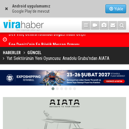
Android uygulamamız
Yükle
Google Play'de mevcut
Ege Denizi’nin En Büyük Mercan Ormanı
HABERLER
GÜNCEL
Yat Sektörünün Yeni Oyuncusu: Anadolu Grubu’ndan AIATA