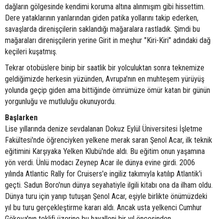
dağların gölgesinde kendimi koruma altına alınmışım gibi hissettim.
Dere yataklarının yanlarından giden patika yollarını takip ederken,
savaşlarda direnişçilerin saklandığı mağaralara rastladık. Şimdi bu
mağaraları direnişçilerin yerine Girit in meşhur "Kiri-Kiri" adındaki dağ
keçileri kuşatmış.
Tekrar otobüslere binip bir saatlik bir yolculuktan sonra teknemize
geldiğimizde herkesin yüzünden, Avrupa'nın en muhteşem yürüyüş
yolunda geçip giden ama bittiğinde ömrümüze ömür katan bir günün
yorgunluğu ve mutluluğu okunuyordu.
Başlarken
Lise yıllarında denize sevdalanan Dokuz Eylül Üniversitesi İşletme
Fakültesi'nde öğrenciyken yelkene merak saran Şenol Acar, ilk teknik
eğitimini Karşıyaka Yelken Klubü'nde aldı. Bu eğitim onun yaşamına
yön verdi. Ünlü modacı Zeynep Acar ile dünya evine girdi. 2006
yılında Atlantic Rally for Cruisers'e ingiliz takımıyla katılıp Atlantik'i
geçti. Sadun Boro'nun dünya seyahatiyle ilgili kitabı ona da ilham oldu.
Dünya turu için yanıp tutuşan Şenol Acar, eşiyle birlikte önümüzdeki
yıl bu turu gerçekleştirme kararı aldı. Ancak usta yelkenci Cumhur
Gökova'nın teklifi üzerine bu hayalleni bir yıl öncesinden