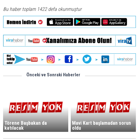
Bu haber toplam 1422 defa okunmuştur
Önceki ve Sonraki Haberler
Törene Başbakan da
Mavi Kart başlamadan sorun
katılacak
oldu