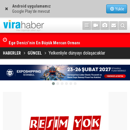
Android uygulamamız
Yükle
Google Play'de mevcut
Ege Denizi’nin En Büyük Mercan Ormanı
Yelkenliyle dünyayı dolaşacaklar
HABERLER
GÜNCEL