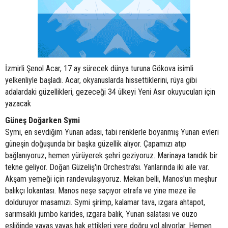
İzmirli Şenol Acar, 17 ay sürecek dünya turuna Gökova isimli
yelkenliyle başladı. Acar, okyanuslarda hissettiklerini, rüya gibi
adalardaki güzellikleri, gezeceği 34 ülkeyi Yeni Asır okuyucuları için
yazacak
Güneş Doğarken Symi
Symi, en sevdiğim Yunan adası, tabi renklerle boyanmış Yunan evleri
güneşin doğuşunda bir başka güzellik alıyor. Çapamızı atıp
bağlanıyoruz, hemen yürüyerek şehri geziyoruz. Marinaya tanıdık bir
tekne geliyor. Doğan Güzeliş'in Orchestra'sı. Yanlarında iki aile var.
Akşam yemeği için randevulaşıyoruz. Mekan belli, Manos'un meşhur
balıkçı lokantası. Manos neşe saçıyor etrafa ve yine meze ile
dolduruyor masamızı. Symi şirimp, kalamar tava, ızgara ahtapot,
sarımsaklı jumbo karides, ızgara balık, Yunan salatası ve ouzo
eşliğinde yavaş yavaş hak ettikleri yere doğru yol alıyorlar. Hemen