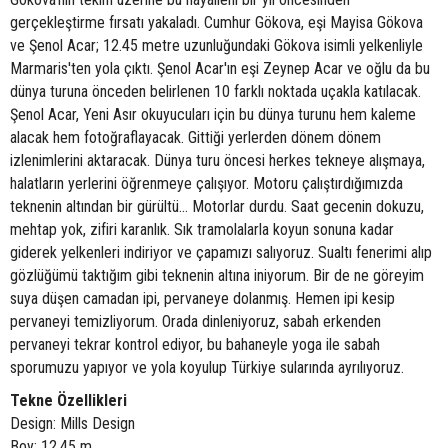
gerçekleştirme fırsatı yakaladı. Cumhur Gökova, eşi Mayisa Gökova
ve Şenol Acar; 12.45 metre uzunluğundaki Gökova isimli yelkenliyle
Marmaris'ten yola çıktı. Şenol Acar'ın eşi Zeynep Acar ve oğlu da bu
dünya turuna önceden belirlenen 10 farklı noktada uçakla katılacak.
Şenol Acar, Yeni Asır okuyucuları için bu dünya turunu hem kaleme
alacak hem fotoğraflayacak. Gittiği yerlerden dönem dönem
izlenimlerini aktaracak. Dünya turu öncesi herkes tekneye alışmaya,
halatların yerlerini öğrenmeye çalışıyor. Motoru çalıştırdığımızda
teknenin altından bir gürültü... Motorlar durdu. Saat gecenin dokuzu,
mehtap yok, zifiri karanlık. Sık tramolalarla koyun sonuna kadar
giderek yelkenleri indiriyor ve çapamızı salıyoruz. Sualtı fenerimi alıp
gözlüğümü taktığım gibi teknenin altına iniyorum. Bir de ne göreyim
suya düşen camadan ipi, pervaneye dolanmış. Hemen ipi kesip
pervaneyi temizliyorum. Orada dinleniyoruz, sabah erkenden
pervaneyi tekrar kontrol ediyor, bu bahaneyle yoga ile sabah
sporumuzu yapıyor ve yola koyulup Türkiye sularında ayrılıyoruz.
Tekne Özellikleri
Design: Mills Design
Boy: 12.45 m