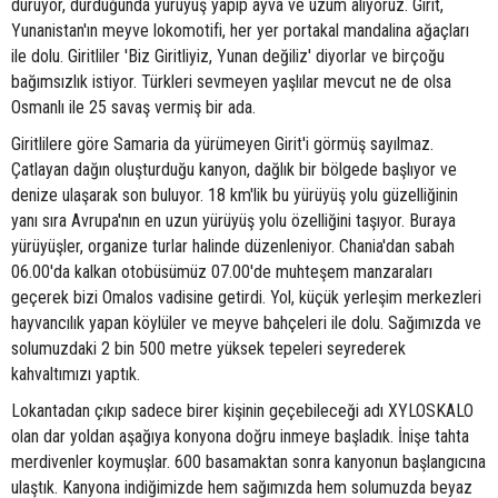
duruyor, durduğunda yürüyüş yapıp ayva ve üzüm alıyoruz. Girit,
Yunanistan'ın meyve lokomotifi, her yer portakal mandalina ağaçları
ile dolu. Giritliler 'Biz Giritliyiz, Yunan değiliz' diyorlar ve birçoğu
bağımsızlık istiyor. Türkleri sevmeyen yaşlılar mevcut ne de olsa
Osmanlı ile 25 savaş vermiş bir ada.
Giritlilere göre Samaria da yürümeyen Girit'i görmüş sayılmaz.
Çatlayan dağın oluşturduğu kanyon, dağlık bir bölgede başlıyor ve
denize ulaşarak son buluyor. 18 km'lik bu yürüyüş yolu güzelliğinin
yanı sıra Avrupa'nın en uzun yürüyüş yolu özelliğini taşıyor. Buraya
yürüyüşler, organize turlar halinde düzenleniyor. Chania'dan sabah
06.00'da kalkan otobüsümüz 07.00'de muhteşem manzaraları
geçerek bizi Omalos vadisine getirdi. Yol, küçük yerleşim merkezleri
hayvancılık yapan köylüler ve meyve bahçeleri ile dolu. Sağımızda ve
solumuzdaki 2 bin 500 metre yüksek tepeleri seyrederek
kahvaltımızı yaptık.
Lokantadan çıkıp sadece birer kişinin geçebileceği adı XYLOSKALO
olan dar yoldan aşağıya konyona doğru inmeye başladık. İnişe tahta
merdivenler koymuşlar. 600 basamaktan sonra kanyonun başlangıcına
ulaştık. Kanyona indiğimizde hem sağımızda hem solumuzda beyaz