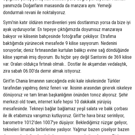
yanımızda Doğan'ların masasında da manzara aynı. Yemeği
dondurmalı revani ile noktalıyoruz.
Symi'nin katır öldüren merdivenleri yeni dostlarımızı yorsa da bize iyi
ayak uyduruyorlar. En tepeye çıktığımızda doyumsuz manzaraya
bakıyor ve kilisenin bahçesinde fotoğraflar çekiliyor. Etrafıma
baktığımda yürünecek mesafede 9 kilise sayıyorum. Nedenini
soruyorlar, deniz fırtınasından kurtulan balıkçı evine sağ döndüğünde
kilise yapmalı imiş diyorum. Bu hiçbir şey değil Santorini de 369 kilise
var. Oraları oldukça fırtınalı olmalı... Dostlar ile akşamdan vedalaştık,
zira sabah 06.00'da demir almak istiyoruz.
Girit'in Chania limanının sancağında eski kale iskelesinde Türkler
tarafından yapılmış deniz feneri var. İkisinin arasından girerek iskeleye
dönüyoruz ve tam liman başkanlığının önünden tonoz alıyoruz. Şehir
merkezi old town, internet kafe hepsi 10 dakikalık yürüyüş
mesafesinde. Tekneyi bağlar bağlamaz yeşil salata ve balık çorbası
ile ilk etabımıza varışımızı kutluyoruz. Girit'te hava biraz serinliyor,
barometre 1012'den 1007'ye düşüyor. Beklediğimiz rüzgar geliyor,
tekneleri limanda birbirlerine yaslıyor. Yağmur bazen çiseliyor bazen