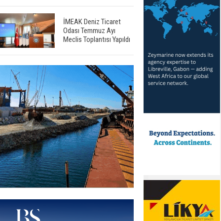
İMEAK Deniz Ticaret
Odası Temmuz Ayı
Meclis Toplantısı Yapıldı