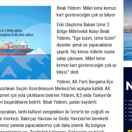
Binali Yıldırım: Millet kime kırmızı
kart göstereceğini çok iyi biliyor
Eski Ulaştırma Bakanı İzmir 2.
Bölge Milletvekili Adayı Binali
Yıldırım, "Ege bizim, İzmir bizim"
diyenler şimdi ne yapacaklarını
şaşırdı. Hiç kimse milletin oyuna
sahip çıkmasın. Millet kime
kırmızı kart göstereceğini çok iyi
biliyor." dedi.
Yıldırım, AK Parti Bergama İlçe
hazırlanan Seçim Koordinasyon Merkezi'nin açılışına katıldı. AK
izmet için yola çıktıklarını belirten Yıldırım, 8,5 yılda Türkiye'de
başardıklarını belirtti. Binali Yıldırım, şunları kaydetti:
rakları, tarihi kültürel zenginlikleri ile İzmir'in bir coğrafi ve
ir merkezi. Bakırçay Havzası ve Gediz Havzası'nın bereketli
larımız yanında yapacaklarımız çok daha önemli. Bu bölgeye