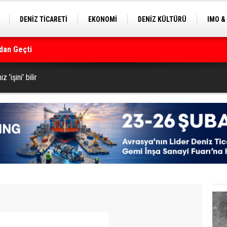
DENİZ TİCARETİ
EKONOMİ
DENİZ KÜLTÜRÜ
IMO &
dan Geçti
EKLE
BALIKÇILIK
ÇEVRE
SEKTÖRDEN
rmanı
z 'işini' bilir