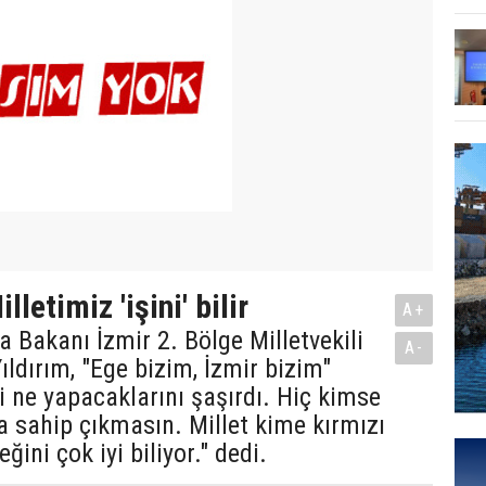
lletimiz 'işini' bilir
A+
a Bakanı İzmir 2. Bölge Milletvekili
A-
ıldırım, "Ege bizim, İzmir bizim"
i ne yapacaklarını şaşırdı. Hiç kimse
a sahip çıkmasın. Millet kime kırmızı
ğini çok iyi biliyor." dedi.