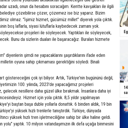
dar uzadı, onun da hesabını soracağım. Kentte kavşakları ile ilgili
ı belediye çözebilirse çözer, çözemez ise biz yaparız. Bizim
imiz olmaz. "İşimiz hizmet, gücümüz millet" diyerek yola çıktık.
esinin boş laflarla, siyasi lütuflarla kaybedecek zamanı yok.
Eg
söyleyecekse projeleri ile söyleyecek. Yaptıkları ile söyleyecek,
yecek. Bunu da sizlerin duaları ile başaracağız. Buraları hizmete
m" diyenlerin şimdi ne yapacaklarını şaşırdıklarını ifade eden
 milletin oyuna sahip çıkmaması gerektiğini söyledi. Binali
art göstereceğini çok iyi biliyor. Artık, Türkiye'nin bugününü değil,
riyetimizin 100. yılında, 2023'de yapacağımız projeleri
14
, gelecek nesillere daha güzel ülke bırakmak. İnsanlara daha iyi
sa
ncesindeyiz. Hizmet için yola çıktık. 8,5 yıldır yapılmayan
kiye'yi baştan başa duble yollarla donattık. 6 binden aldık, 19 bin
rkiye'yi yüksek hızlı trenlerle tanıştırdık. Türkiye, dünyada
ltıncı yüksek hızlı tren işletmeciliğine sahip bir ülke haline geldi.
kın yolu" yaptık. 10 milyon vatandaşımızın ilk defa uçağa binmesini