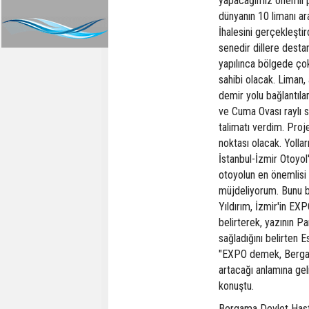
yapacağımız önemli p
dünyanın 10 limanı a
İhalesini gerçekleştir
senedir dillere desta
yapılınca bölgede çok
sahibi olacak. Liman
demir yolu bağlantıla
ve Cuma Ovası raylı s
talimatı verdim. Pro
noktası olacak. Yolla
İstanbul-İzmir Otoyo
otoyolun en önemlisi 
müjdeliyorum. Bunu b
Yıldırım, İzmir'in EX
belirterek, yazının P
sağladığını belirten E
"EXPO demek, Bergama
artacağı anlamına geli
konuştu.
Bergama Devlet Hasta