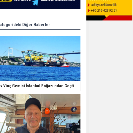
ategorideki Diğer Haberler
v Vinç Gemisi İstanbul Boğazı'ndan Geçti