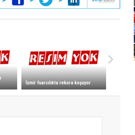
n
İzmir fuarcılıkta rekora koşuyor