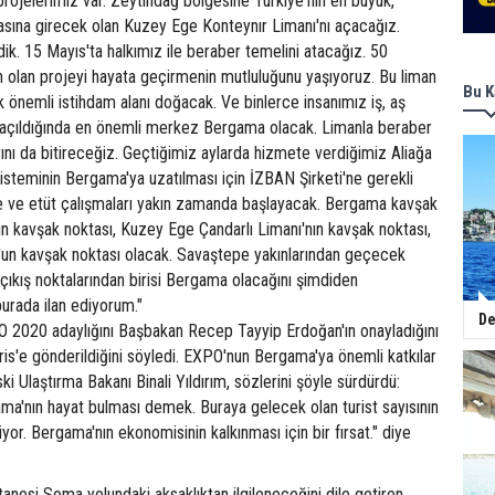
rojelerimiz var. Zeytindağ bölgesine Türkiye'nin en büyük,
rasına girecek olan Kuzey Ege Konteynır Limanı'nı açacağız.
dik. 15 Mayıs'ta halkımız ile beraber temelini atacağız. 50
n olan projeyi hayata geçirmenin mutluluğunu yaşıyoruz. Bu liman
Bu K
 önemli istihdam alanı doğacak. Ve binlerce insanımız iş, aş
, açıldığında en önemli merkez Bergama olacak. Limanla beraber
rını da bitireceğiz. Geçtiğimiz aylarda hizmete verdiğimiz Aliağa
isteminin Bergama'ya uzatılması için İZBAN Şirketi'ne gerekli
je ve etüt çalışmaları yakın zamanda başlayacak. Bergama kavşak
rın kavşak noktası, Kuzey Ege Çandarlı Limanı'nın kavşak noktası,
l'un kavşak noktası olacak. Savaştepe yakınlarından geçecek
çıkış noktalarından birisi Bergama olacağını şimdiden
urada ilan ediyorum."
De
PO 2020 adaylığını Başbakan Recep Tayyip Erdoğan'ın onayladığını
aris'e gönderildiğini söyledi. EXPO'nun Bergama'ya önemli katkılar
ski Ulaştırma Bakanı Binali Yıldırım, sözlerini şöyle sürdürdü:
'nın hayat bulması demek. Buraya gelecek olan turist sayısının
yor. Bergama'nın ekonomisinin kalkınması için bir fırsat." diye
nesi Soma yolundaki aksaklıktan ilgileneceğini dile getiren