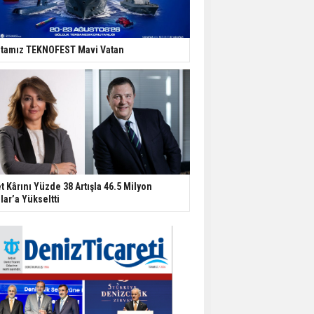
tamız TEKNOFEST Mavi Vatan
t Kârını Yüzde 38 Artışla 46.5 Milyon
lar’a Yükseltti