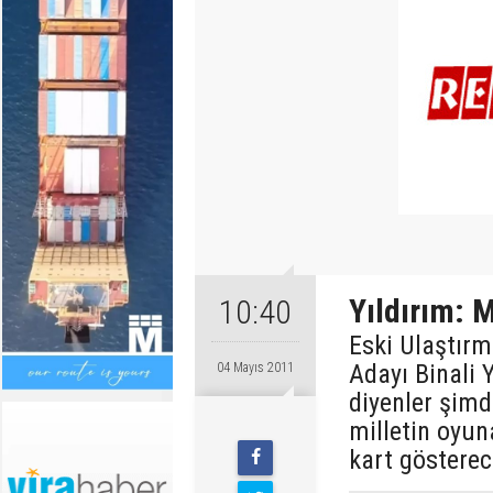
Yıldırım: Mi
10:40
Eski Ulaştırm
Adayı Binali Y
04 Mayıs 2011
diyenler şimd
milletin oyun
kart gösterece