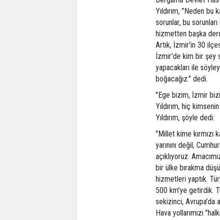
Yıldırım, "Neden bu ka
sorunlar, bu sorunlar
hizmetten başka derd
Artık, İzmir'in 30 ilç
İzmir'de kim bir şey 
yapacakları ile söyle
boğacağız." dedi.
"Ege bizim, İzmir bizi
Yıldırım, hiç kimsenin
Yıldırım, şöyle dedi:
"Millet kime kırmızı k
yarınını değil, Cumhu
açıklıyoruz. Amacımız
bir ülke bırakma düşü
hizmetleri yaptık. Tür
500 km'ye getirdik. Tü
sekizinci, Avrupa'da a
Hava yollarımızı "hal