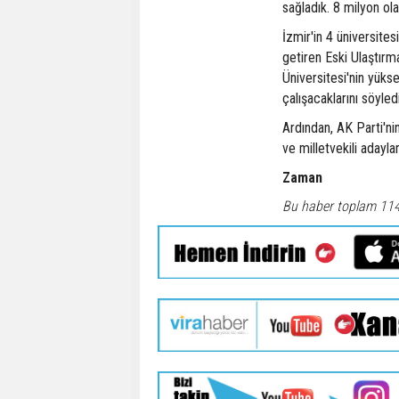
sağladık. 8 milyon ola
İzmir'in 4 üniversites
getiren Eski Ulaştırma
Üniversitesi'nin yüks
çalışacaklarını söyledi
Ardından, AK Parti'nin
ve milletvekili adayla
Zaman
Bu haber toplam 11