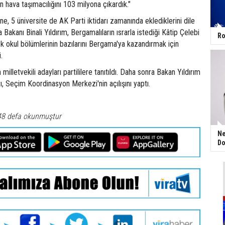
n hava taşımacılığını 103 milyona çıkardık."
ine, 5 üniversite de AK Parti iktidarı zamanında eklediklerini dile
 Bakanı Binali Yıldırım, Bergamalıların ısrarla istediği Kâtip Çelebi
Ro
ek okul bölümlerinin bazılarını Bergama'ya kazandırmak için
.
 milletvekili adayları partililere tanıtıldı. Daha sonra Bakan Yıldırım
rı, Seçim Koordinasyon Merkezi'nin açılışını yaptı.
48 defa okunmuştur
Ne
Do