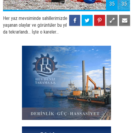
Karadaki Son Nokta: Tokarevsky Deniz Feneri