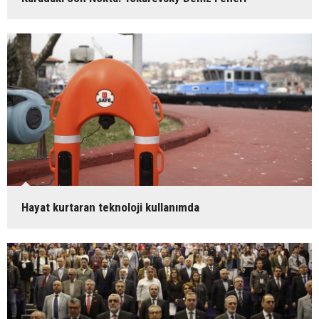
Tuzla’da denizciler için kafa dinleme vakti
Sanmar’ın 137 römorkörü dünyanın dört bir yanında