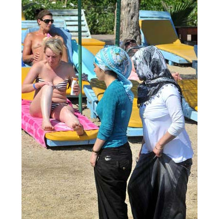
Her yaz mevsiminde sahillerimizde
yaşanan olaylar ve görüntüler bu yıl
da tekrarlandı... İşte o kareler...
29
35
Her yaz mevsiminde sahillerimizde
yaşanan olaylar ve görüntüler bu yıl