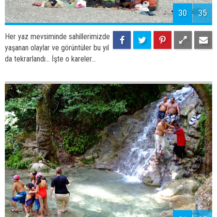
32
35
Her yaz mevsiminde sahillerimizde
yaşanan olaylar ve görüntüler bu yıl
da tekrarlandı... İşte o kareler...
33
35