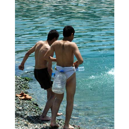
15
35
Her yaz mevsiminde sahillerimizde
yaşanan olaylar ve görüntüler bu yıl
da tekrarlandı... İşte o kareler...