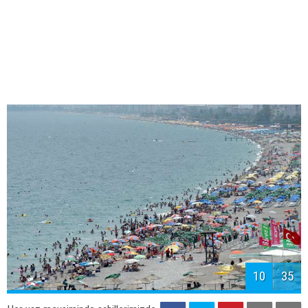
12
35
Her yaz mevsiminde sahillerimizde
yaşanan olaylar ve görüntüler bu yıl
da tekrarlandı... İşte o kareler...