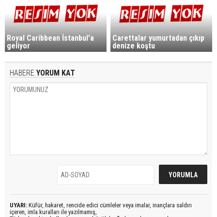
Royal Caribbean İstanbul'a
Carettalar yumurtadan çıkıp
geliyor
denize koştu
HABERE
YORUM KAT
UYARI:
Küfür, hakaret, rencide edici cümleler veya imalar, inançlara saldırı
içeren, imla kuralları ile yazılmamış,