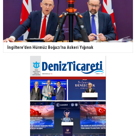
İngiltere'den Hürmüz Boğazı'na Askeri Yığınak