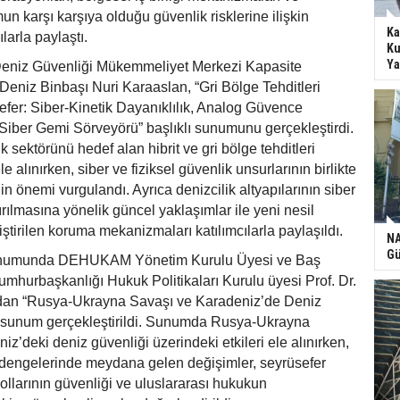
un karşı karşıya olduğu güvenlik risklerine ilişkin
Ka
ılarla paylaştı.
Ku
Ya
eniz Güvenliği Mükemmeliyet Merkezi Kapasite
Deniz Binbaşı Nuri Karaaslan, “Gri Bölge Tehditleri
fer: Siber-Kinetik Dayanıklılık, Analog Güvence
Siber Gemi Sörveyörü” başlıklı sunumunu gerçekleştirdi.
 sektörünü hedef alan hibrit ve gri bölge tehditleri
e alınırken, siber ve fiziksel güvenlik unsurlarının birlikte
n önemi vurgulandı. Ayrıca denizcilik altyapılarının siber
tırılmasına yönelik güncel yaklaşımlar ile yeni nesil
liştirilen koruma mekanizmaları katılımcılarla paylaşıldı.
NA
Gü
unumunda DEHUKAM Yönetim Kurulu Üyesi ve Baş
umhurbaşkanlığı Hukuk Politikaları Kurulu üyesi Prof. Dr.
ndan “Rusya-Ukrayna Savaşı ve Karadeniz’de Deniz
lı sunum gerçekleştirildi. Sunumda Rusya-Ukrayna
z’deki deniz güvenliği üzerindeki etkileri ele alınırken,
 dengelerinde meydana gelen değişimler, seyrüsefer
 yollarının güvenliği ve uluslararası hukukun