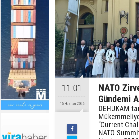
NATO Zirve
11:01
Gündemi An
15 Haziran 2026
DEHUKAM tara
Mükemmeliyet
“Current Chal
NATO Summit i