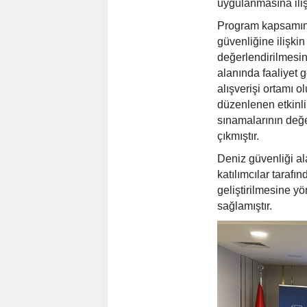
uygulanmasına iliş
Program kapsamınd
güvenliğine ilişki
değerlendirilmesi
alanında faaliyet 
alışverişi ortamı 
düzenlenen etkinli
sınamalarının değe
çıkmıştır.
Deniz güvenliği ala
katılımcılar tarafın
geliştirilmesine y
sağlamıştır.