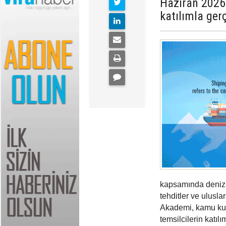
Haziran 2026
katılımla gerç
kapsamında deniz g
tehditler ve uluslar
Akademi, kamu kuru
temsilcilerin katı