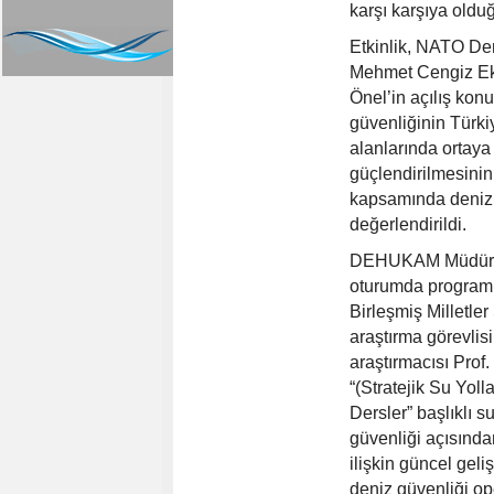
karşı karşıya olduğ
Etkinlik, NATO De
Mehmet Cengiz E
Önel’in açılış kon
güvenliğinin Türkiy
alanlarında ortaya 
güçlendirilmesini
kapsamında deniz 
değerlendirildi.
DEHUKAM Müdürü 
oturumda programı
Birleşmiş Milletle
araştırma görevlis
araştırmacısı Prof.
“(Stratejik Su Yol
Dersler” başlıklı s
güvenliği açısında
ilişkin güncel gel
deniz güvenliği op