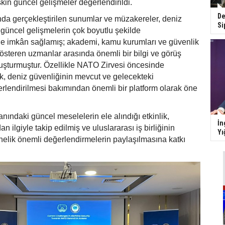
kin güncel gelişmeler değerlendirildi.
De
a gerçekleştirilen sunumlar ve müzakereler, deniz
Si
n güncel gelişmelerin çok boyutlu şekilde
ne imkân sağlamış; akademi, kamu kurumları ve güvenlik
gösteren uzmanlar arasında önemli bir bilgi ve görüş
oluşturmuştur. Özellikle NATO Zirvesi öncesinde
k, deniz güvenliğinin mevcut ve gelecekteki
rlendirilmesi bakımından önemli bir platform olarak öne
nındaki güncel meselelerin ele alındığı etkinlik,
İn
dan ilgiyle takip edilmiş ve uluslararası iş birliğinin
Yı
önelik önemli değerlendirmelerin paylaşılmasına katkı