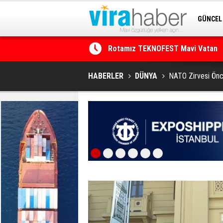
GÜNCEL
SİTENE 
Net Kârını Yüzde 38 Artışla 46.5 M
HABERLER
DÜNYA
NATO Zirvesi Önc