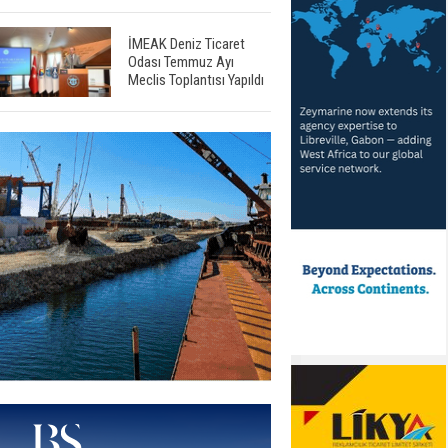
İMEAK Deniz Ticaret
Odası Temmuz Ayı
Meclis Toplantısı Yapıldı