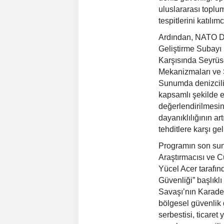
uluslararası toplum
tespitlerini katılımc
Ardından, NATO D
Geliştirme Subayı 
Karşısında Seyrüse
Mekanizmaları ve 
Sunumda denizcilik
kapsamlı şekilde el
değerlendirilmesini
dayanıklılığının ar
tehditlere karşı ge
Programın son s
Araştırmacısı ve C
Yücel Acer tarafı
Güvenliği” başlık
Savaşı’nın Karadeni
bölgesel güvenlik
serbestisi, ticaret