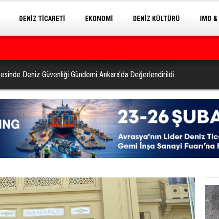
DENİZ TİCARETİ
EKONOMİ
DENİZ KÜLTÜRÜ
IMO &
EKLE
BALIKÇILIK
ÇEVRE
SEKTÖRDEN
ilyon Dolar’a Yükseltti
esinde Deniz Güvenliği Gündemi Ankara’da Değerlendirildi