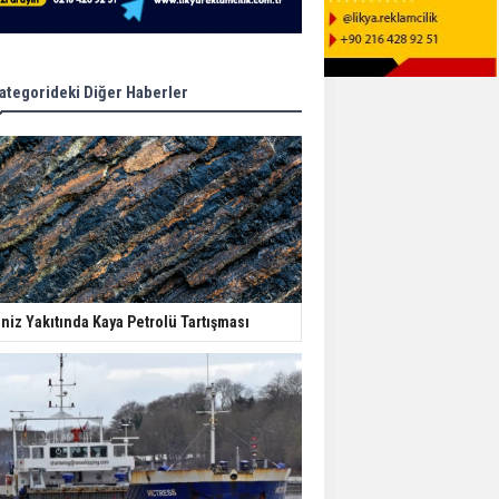
ategorideki Diğer Haberler
niz Yakıtında Kaya Petrolü Tartışması