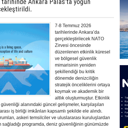
 tarihinde Ankara Palas’ta yoğun
ekleştirildi.
7-8 Temmuz 2026
tarihlerinde Ankara’da
gerçekleştirilecek NATO
Zirvesi öncesinde
düzenlenen etkinlik küresel
ve bölgesel güvenlik
mimarisinin yeniden
şekillendiği bu kritik
dönemde denizciliğin
stratejik önceliklerini ortaya
koymak ve akademik bir
altlık oluşturmuştur. Etkinlik
üvenliği alanındaki güncel gelişmeler, karşılaşılan
arası iş birliği imkânları kapsamlı şekilde ele alındı.
mları, askeri temsilciler ve uluslararası kuruluşlardan
lım sağladığı programda, deniz güvenliğinin günümüzde