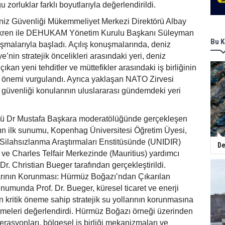
u zorluklar farklı boyutlarıyla değerlendirildi.
niz Güvenliği Mükemmeliyet Merkezi Direktörü Albay
kren ile DEHUKAM Yönetim Kurulu Başkanı Süleyman
Bu K
uşmalarıyla başladı. Açılış konuşmalarında, deniz
e’nin stratejik öncelikleri arasındaki yeri, deniz
çıkan yeni tehditler ve müttefikler arasındaki iş birliğinin
n önemi vurgulandı. Ayrıca yaklaşan NATO Zirvesi
güvenliği konularının uluslararası gündemdeki yeri
Dr Mustafa Başkara moderatölüğünde gerçekleşen
n ilk sunumu, Kopenhag Üniversitesi Öğretim Üyesi,
r Silahsızlanma Araştırmaları Enstitüsünde (UNIDIR)
De
i ve Charles Telfair Merkezinde (Mauritius) yardımcı
 Dr. Christian Bueger tarafından gerçekleştirildi.
larının Korunması: Hürmüz Boğazı’ndan Çıkarılan
unumunda Prof. Dr. Bueger, küresel ticaret ve enerji
n kritik öneme sahip stratejik su yollarının korunmasına
işmeleri değerlendirdi. Hürmüz Boğazı örneği üzerinden
erasyonları, bölgesel iş birliği mekanizmaları ve