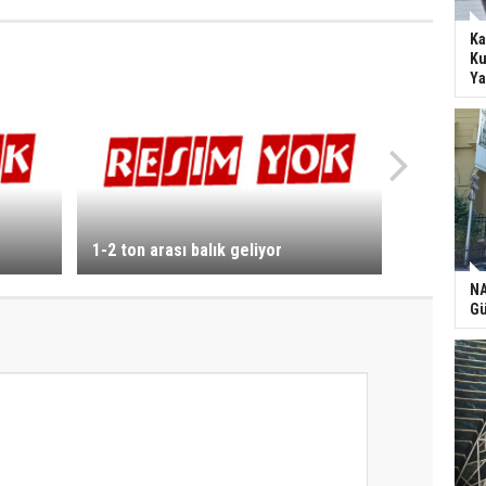
Ka
Ku
Ya
1-2 ton arası balık geliyor
NA
Gü