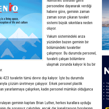
Navitimes sitesinin gemi
personeline dayanarak verdiği
habere göre, geminin zaman
zaman sorun çıkaran tuvalet
sistemi büyük sıkıntılara neden
oluyor.
Vakum sistemindeki arıza
yüzünden bazen geminin bir
bölümündeki tuvaletler
çalışmıyor. Bu durumda personel,
tuvaleti çalışan bölümlere
ulaşmak zorunda kalıyor ki bu bir
r.
i 423 tuvaletin tümü devre dışı kalıyor. İşte bu durumda
arıyla çözüm üretmeye çalışıyor. Erkek personel plastik
dan yararlanmaya çalışırken, kadın personel mümkün olduğunca
ulayan geminin kaptanı Brian Luther, herkes kurallara uyduğu
inin de sorunsuz çalıştığını, ancak dar kanalizasyon borularının