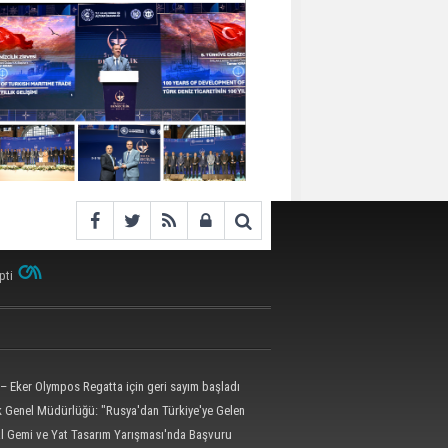
pti
– Eker Olympos Regatta için geri sayım başladı
ik Genel Müdürlüğü: "Rusya'dan Türkiye'ye Gelen
 Dron Saldırısına Uğradı"
al Gemi ve Yat Tasarım Yarışması'nda Başvuru