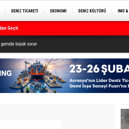
DENİZ TİCARETİ
EKONOMİ
DENİZ KÜLTÜRÜ
IMO &
dan Geçti
EKLE
BALIKÇILIK
ÇEVRE
SEKTÖRDEN
rmanı
ık gemide büyük sorun