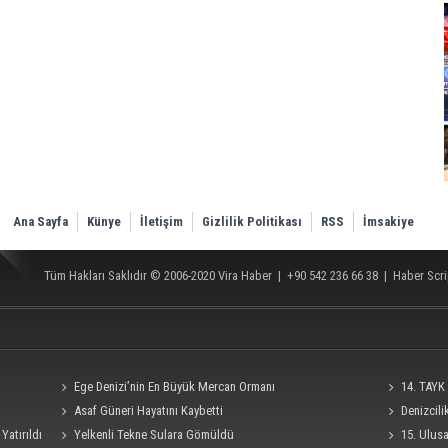
Ana Sayfa
Künye
İletişim
Gizlilik Politikası
RSS
İmsakiye
Tüm Hakları Saklıdır © 2006-2020
Vira Haber
| +90 542 236 66 38 |
Haber Scri
Ege Denizi’nin En Büyük Mercan Ormanı
14. TAYK 
Asaf Güneri Hayatını Kaybetti
Denizcil
Yatırıldı
Yelkenli Tekne Sulara Gömüldü
Ro-Ro Gemisi
15. Ulus