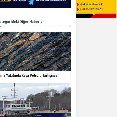
ategorideki Diğer Haberler
niz Yakıtında Kaya Petrolü Tartışması