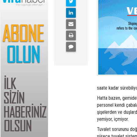
saate kadar sürebiliyo
Hatta bazen, gemidek
personel kendi çabal
şişelerden ve duşlar
yemiyor, içmiyor.
Tuvalet sorununu doğr
sürece tuvalet sistem