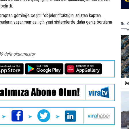
elirtti.
raptan gömleğe çeşitli "objelerin"çıktığını anlatan kaptan,
unların yaşanmaması için yeni sistemlerde daha geniş boruların
Bu K
49 defa okunmuştur
De