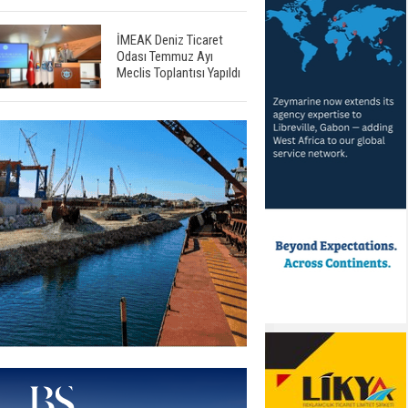
İMEAK Deniz Ticaret
Odası Temmuz Ayı
Meclis Toplantısı Yapıldı