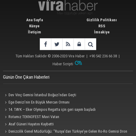
Ana Sayfa
Gizlilik Politikası
Künye
RSS
İletişim
İmsakiye
Tüm Hakları Saklıdır © 2006-2020
Vira Haber
| +90 542 236 66 38 |
Haber Scripti
Günün Öne Çıkan Haberleri
Dev Vinç Gemisi İstanbul Boğazı'ndan Geçti
Ege Denizi’nin En Büyük Mercan Ormanı
14. TAYK – Eker Olympos Regatta için geri sayım başladı
Rotamız TEKNOFEST Mavi Vatan
Asaf Güneri Hayatını Kaybetti
Denizcilik Genel Müdürlüğü: "Rusya'dan Türkiye'ye Gelen Ro-Ro Gemisi Dron