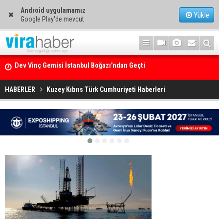
Android uygulamamız
Yükle
Google Play'de mevcut
Ege Denizi’nin En Büyük Mercan Ormanı
HABERLER
Kuzey Kıbrıs Türk Cumhuriyeti Haberleri