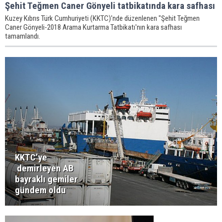
Şehit Teğmen Caner Gönyeli tatbikatında kara safhası
Kuzey Kıbrıs Türk Cumhuriyeti (KKTC)'nde düzenlenen "Şehit Teğmen
Caner Gönyeli-2018 Arama Kurtarma Tatbikatı'nın kara safhası
tamamlandı.
KKTC’ye
demirleyen AB
bayraklı gemiler
gündem oldu