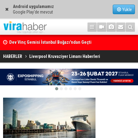
Android uygulamamız
Yükle
Google Play'de mevcut
Dev Vinç Gemisi İstanbul Boğazı'ndan Geçti
Ege Denizi’nin En Büyük Mercan Ormanı
HABERLER
Liverpool Kruvaziyer Limanı Haberleri