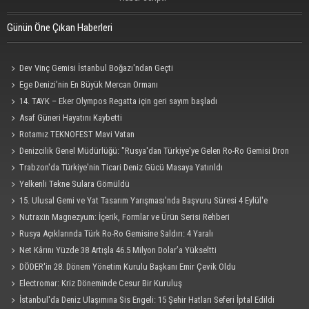
Günün Öne Çıkan Haberleri
Dev Vinç Gemisi İstanbul Boğazı'ndan Geçti
Ege Denizi’nin En Büyük Mercan Ormanı
14. TAYK – Eker Olympos Regatta için geri sayım başladı
Asaf Güneri Hayatını Kaybetti
Rotamız TEKNOFEST Mavi Vatan
Denizcilik Genel Müdürlüğü: "Rusya'dan Türkiye'ye Gelen Ro-Ro Gemisi Dron
Saldırısına Uğradı"
Trabzon'da Türkiye'nin Ticari Deniz Gücü Masaya Yatırıldı
Yelkenli Tekne Sulara Gömüldü
15. Ulusal Gemi ve Yat Tasarım Yarışması'nda Başvuru Süresi 4 Eylül'e
Uzatıldı
Nutraxin Magnezyum: İçerik, Formlar ve Ürün Serisi Rehberi
Rusya Açıklarında Türk Ro-Ro Gemisine Saldırı: 4 Yaralı
Net Kârını Yüzde 38 Artışla 46.5 Milyon Dolar’a Yükseltti
DÖDER'in 28. Dönem Yönetim Kurulu Başkanı Emir Çevik Oldu
Electromar: Kriz Döneminde Cesur Bir Kuruluş
İstanbul'da Deniz Ulaşımına Sis Engeli: 15 Şehir Hatları Seferi İptal Edildi