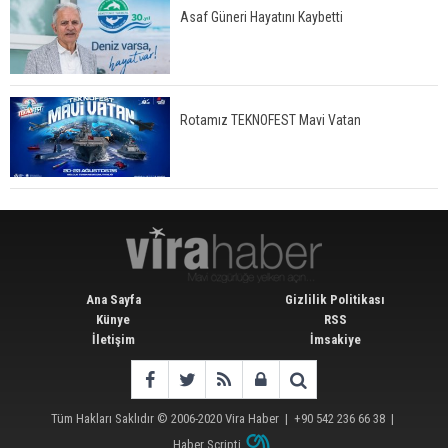
Asaf Güneri Hayatını Kaybetti
Rotamız TEKNOFEST Mavi Vatan
Ana Sayfa
Gizlilik Politikası
Künye
RSS
İletişim
İmsakiye
Tüm Hakları Saklıdır © 2006-2020
Vira Haber
| +90 542 236 66 38 |
Haber Scripti