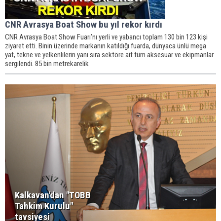
CNR Avrasya Boat Show bu yıl rekor kırdı
CNR Avrasya Boat Show Fuarı’nı yerli ve yabancı toplam 130 bin 123 kişi
ziyaret etti. Binin üzerinde markanın katıldığı fuarda, dünyaca ünlü mega
yat, tekne ve yelkenlilerin yanı sıra sektöre ait tüm aksesuar ve ekipmanlar
sergilendi. 85 bin metrekarelik
Kalkavan'dan "TOBB
Tahkim Kurulu"
tavsiyesi