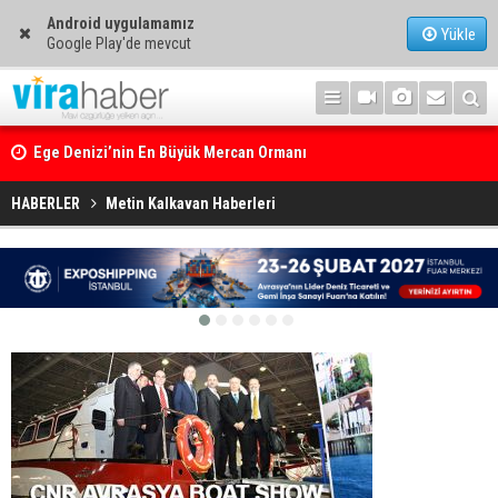
Android uygulamamız
Yükle
Google Play'de mevcut
Ege Denizi’nin En Büyük Mercan Ormanı
14. TAYK – Eker Olympos Regatta için geri sayım başladı
HABERLER
Metin Kalkavan Haberleri