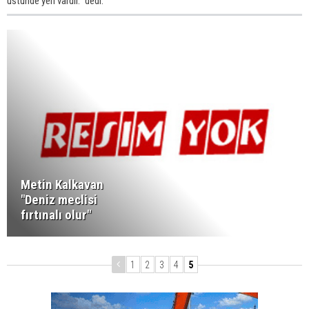
üstünde yeri vardır.” dedi.
Metin Kalkavan
"Deniz meclisi
fırtınalı olur"
1
2
3
4
5