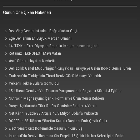
Günün Öne Çıkan Haberleri
Dev Vinç Gemisi İstanbul Boğazı'ndan Geçti
Ege Denizi’nin En Büyük Mercan Ormanı
14. TAYK – Eker Olympos Regatta için geri sayım başladı
Rotamız TEKNOFEST Mavi Vatan
Asaf Güneri Hayatını Kaybetti
Denizcilik Genel Müdürlüğü: "Rusya'dan Türkiye'ye Gelen Ro-Ro Gemisi Dron
Saldırısına Uğradı"
Trabzon'da Türkiye'nin Ticari Deniz Gücü Masaya Yatırıldı
Yelkenli Tekne Sulara Gömüldü
15. Ulusal Gemi ve Yat Tasarım Yarışması'nda Başvuru Süresi 4 Eylül'e
Uzatıldı
Nutraxin Magnezyum: İçerik, Formlar ve Ürün Serisi Rehberi
Rusya Açıklarında Türk Ro-Ro Gemisine Saldırı: 4 Yaralı
Net Kârını Yüzde 38 Artışla 46.5 Milyon Dolar’a Yükseltti
DÖDER'in 28. Dönem Yönetim Kurulu Başkanı Emir Çevik Oldu
Electromar: Kriz Döneminde Cesur Bir Kuruluş
İstanbul'da Deniz Ulaşımına Sis Engeli: 15 Şehir Hatları Seferi İptal Edildi