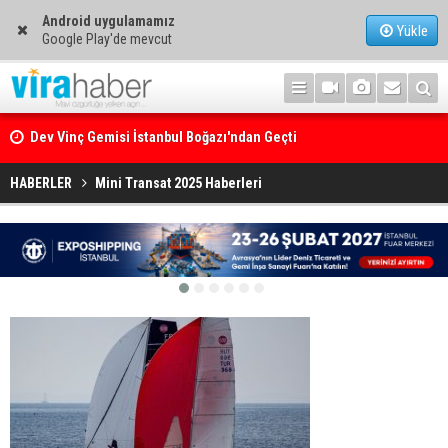
Android uygulamamız
Yükle
Google Play'de mevcut
Dev Vinç Gemisi İstanbul Boğazı'ndan Geçti
Ege Denizi’nin En Büyük Mercan Ormanı
HABERLER
Mini Transat 2025 Haberleri