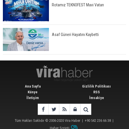
Rotamız TEKNOFEST Mavi Vatan
Asaf Güneri Hayatını Kaybetti
Ana Sayfa
Gizlilik Politikası
Künye
RSS
İletişim
İmsakiye
Tüm Hakları Saklıdır © 2006-2020
Vira Haber
| +90 542 236 66 38 |
Haber Scripti