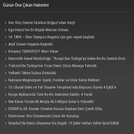
Günün Öne Çıkan Haberleri
Dev Vinç Gemisi İstanbul Boğazı'ndan Geçti
Ege Denizi’nin En Büyük Mercan Ormanı
14. TAYK – Eker Olympos Regatta için geri sayım başladı
Asaf Güneri Hayatını Kaybetti
Rotamız TEKNOFEST Mavi Vatan
Denizcilik Genel Müdürlüğü: "Rusya'dan Türkiye'ye Gelen Ro-Ro Gemisi Dron
Saldırısına Uğradı"
Trabzon'da Türkiye'nin Ticari Deniz Gücü Masaya Yatırıldı
Yelkenli Tekne Sulara Gömüldü
Nutraxin Magnezyum: İçerik, Formlar ve Ürün Serisi Rehberi
15. Ulusal Gemi ve Yat Tasarım Yarışması'nda Başvuru Süresi 4 Eylül'e
Uzatıldı
Rusya Açıklarında Türk Ro-Ro Gemisine Saldırı: 4 Yaralı
Net Kârını Yüzde 38 Artışla 46.5 Milyon Dolar’a Yükseltti
DÖDER'in 28. Dönem Yönetim Kurulu Başkanı Emir Çevik Oldu
Electromar: Kriz Döneminde Cesur Bir Kuruluş
İstanbul'da Deniz Ulaşımına Sis Engeli: 15 Şehir Hatları Seferi İptal Edildi