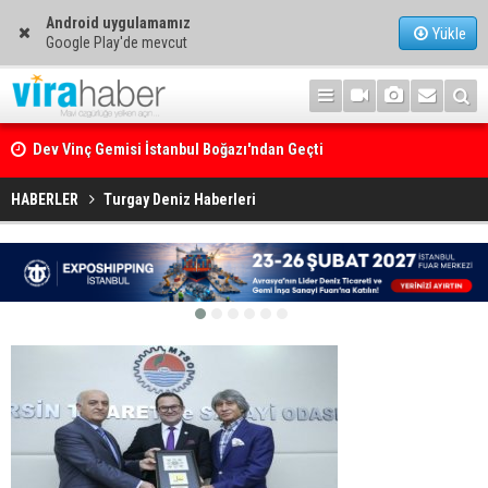
Android uygulamamız
Yükle
Google Play'de mevcut
Dev Vinç Gemisi İstanbul Boğazı'ndan Geçti
Ege Denizi’nin En Büyük Mercan Ormanı
HABERLER
Turgay Deniz Haberleri