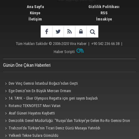
Ana Sayfa
Gizlilik Politikası
Künye
RSS
İletişim
İmsakiye
Tüm Hakları Saklıdır © 2006-2020
Vira Haber
| +90 542 236 66 38 |
Haber Scripti
Günün Öne Çıkan Haberleri
Dev Vinç Gemisi İstanbul Boğazı'ndan Geçti
Ege Denizi’nin En Büyük Mercan Ormanı
14. TAYK – Eker Olympos Regatta için geri sayım başladı
Rotamız TEKNOFEST Mavi Vatan
Asaf Güneri Hayatını Kaybetti
Denizcilik Genel Müdürlüğü: "Rusya'dan Türkiye'ye Gelen Ro-Ro Gemisi Dron
Saldırısına Uğradı"
Trabzon'da Türkiye'nin Ticari Deniz Gücü Masaya Yatırıldı
Yelkenli Tekne Sulara Gömüldü