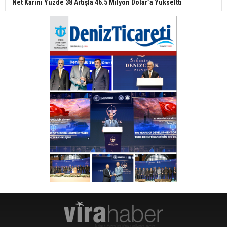
Net Kârını Yüzde 38 Artışla 46.5 Milyon Dolar’a Yükseltti