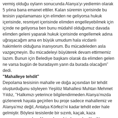
vermiş olduğu oyların sonucunda Alanya'yı yediemin olarak
5 yılına bana emanet ettiler. Kalan süremin içerisinde bu
tesisin yapılamaması için elimden ne geliyorsa hukuk
içerisinde, resmiyet içerisinde elimden engelleyebilmek için
içinde ne geliyorsa ben bunu müdahil olduğumuz davada
elimden geleni yaparak hukuk içerisinde engellemek adına
uğraşacağım ama en büyük umudum hala vicdanlı
hakimlerin olduğuna inanıyorum. Bu mücadeleden asla
vazgeçmeyin. Bu mücadeleyi büyüterek devam ettirmemiz
lazım. Bunun için Belediye başkanı olarak da elimden gelen
ne varsa bugün de buradayım yarın da burada olacağım"
dedi.
"Mahalleye tehdit"
Depolama tesisinin mahalle ve doğa açısından bir tehdit
oluşturduğunu söyleyen Yeşilöz Mahallesi Muhtarı Mehmet
Yıldız, "Halkımızı yeterince bilgilendirmeden Alanya'mızda
gizlenerek hayata geçirilen bu proje sadece mahallemiz ve
Alanya'mız değil, Antalya Körfezi'ni kadar tehdit eder hale
gelmiştir. Böylesi tesislerde bir sızıntı, kaçak, kaza