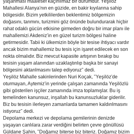
yaşanması maalesef kaçınılmaz bir durumdur. Yeşilöz
Mahallesi Alanya'nın en güzide, en bakir kıyılarına sahip
bölgesidir. Bizim yetkililerden beklentimiz bölgemizin
doğasını, tarımını, turizmini göz önünde bulundurarak hiçbir
rahat odaklı gücün etkisine girmeden doğru bir imar planı ile
mahallemizi Akdeniz'in en güzel turizm bölgesi haline
getirmesidir. Tabii ki ülkemizin böyle bir tesise ihtiyacı vardır
ancak bizim mahallemiz bu tesis için işaret edilecek en son
nokta olmalıdır. Biz mevcut kapasite artışının bırakıp bu
tesisin yaşam alanından uzaklaştırılıp başka bir sanayi
bölgesini aktarılmasını talep ediyoruz" dedi.
Yeşilöz Mahalle sakinlerinden Nuri Koçak, "Yeşilöz'de
oturmayan, Aytemiz'in yerinde çalışan zamanında Yeşilözlü
gibi gösterilen işçiler zamanında imza toplamışlar. Bu iş
temelinden kanunsuz, inşallah bu kanunsuzluklar giderilir.
Biz bu tesisin ilerleyen zamanlarda tamamen kaldırılmasını
istiyoruz" dedi.
Depolama merkezi ve depolama gemilerinin denizde
yaşayan canlılara zarar verdiğini belirten çevre gönüllüsü
Güldane Şahin, "Doğamız biterse biz biteriz. Doğamız bizim