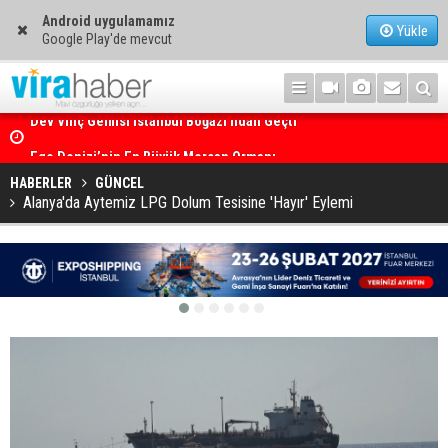
Android uygulamamız
Yükle
Google Play'de mevcut
Ege Denizi’nin En Büyük Mercan Ormanı
HABERLER
GÜNCEL
Alanya'da Aytemiz LPG Dolum Tesisine 'Hayır' Eylemi