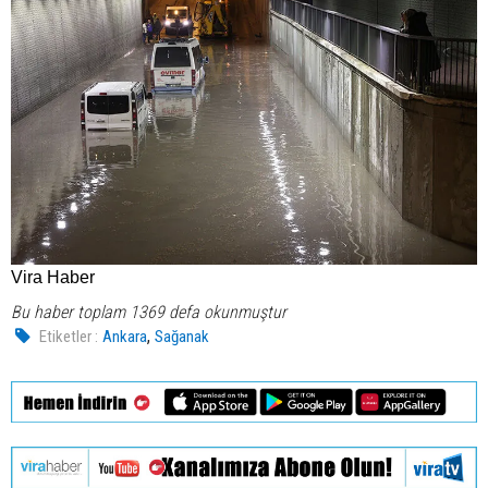
Vira Haber
Bu haber toplam 1369 defa okunmuştur
,
Etiketler :
Ankara
Sağanak