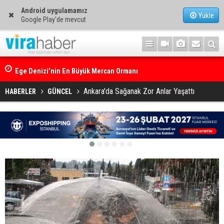
Android uygulamamız
Yükle
Google Play'de mevcut
Ege Denizi’nin En Büyük Mercan Ormanı
Ankara'da Sağanak Zor Anlar Yaşattı
HABERLER
GÜNCEL