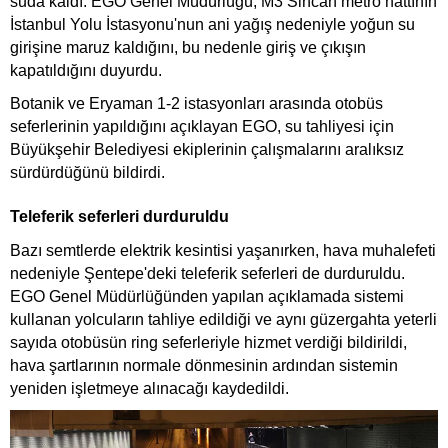
suda kaldı. EGO Genel Müdürlüğü, M3 Sincan metro hattının
İstanbul Yolu İstasyonu'nun ani yağış nedeniyle yoğun su
girişine maruz kaldığını, bu nedenle giriş ve çıkışın
kapatıldığını duyurdu.
Botanik ve Eryaman 1-2 istasyonları arasında otobüs
seferlerinin yapıldığını açıklayan EGO, su tahliyesi için
Büyükşehir Belediyesi ekiplerinin çalışmalarını aralıksız
sürdürdüğünü bildirdi.
Teleferik seferleri durduruldu
Bazı semtlerde elektrik kesintisi yaşanırken, hava muhalefeti
nedeniyle Şentepe'deki teleferik seferleri de durduruldu.
EGO Genel Müdürlüğünden yapılan açıklamada sistemi
kullanan yolcuların tahliye edildiği ve aynı güzergahta yeterli
sayıda otobüsün ring seferleriyle hizmet verdiği bildirildi,
hava şartlarının normale dönmesinin ardından sistemin
yeniden işletmeye alınacağı kaydedildi.