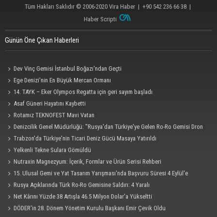
Tüm Hakları Saklıdır © 2006-2020
Vira Haber
| +90 542 236 66 38 |
Haber Scripti
Günün Öne Çıkan Haberleri
Dev Vinç Gemisi İstanbul Boğazı'ndan Geçti
Ege Denizi’nin En Büyük Mercan Ormanı
14. TAYK – Eker Olympos Regatta için geri sayım başladı
Asaf Güneri Hayatını Kaybetti
Rotamız TEKNOFEST Mavi Vatan
Denizcilik Genel Müdürlüğü: "Rusya'dan Türkiye'ye Gelen Ro-Ro Gemisi Dron
Saldırısına Uğradı"
Trabzon'da Türkiye'nin Ticari Deniz Gücü Masaya Yatırıldı
Yelkenli Tekne Sulara Gömüldü
Nutraxin Magnezyum: İçerik, Formlar ve Ürün Serisi Rehberi
15. Ulusal Gemi ve Yat Tasarım Yarışması'nda Başvuru Süresi 4 Eylül'e
Uzatıldı
Rusya Açıklarında Türk Ro-Ro Gemisine Saldırı: 4 Yaralı
Net Kârını Yüzde 38 Artışla 46.5 Milyon Dolar’a Yükseltti
DÖDER'in 28. Dönem Yönetim Kurulu Başkanı Emir Çevik Oldu