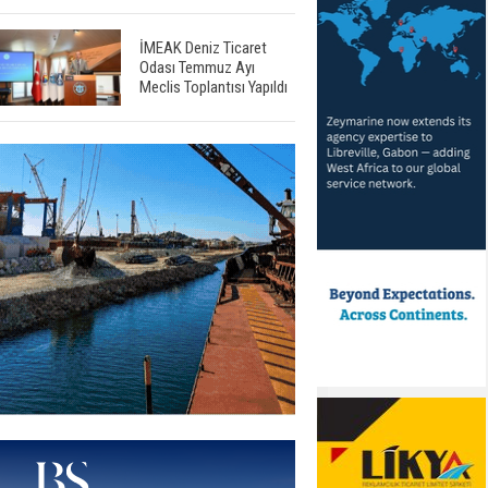
İMEAK Deniz Ticaret
Odası Temmuz Ayı
Meclis Toplantısı Yapıldı