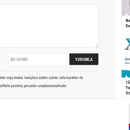
Ne
Do
er veya imalar, inançlara saldırı içeren, imla kuralları ile
15
arflerle yazılmış yorumlar onaylanmamaktadır.
Ya
Uz