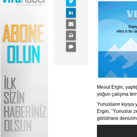
Mesut Ergin, yaptı
yoğun çalışma temp
Yunusların kıyıya 
Ergin, "Yunuslar z
görülmesi denizimiz