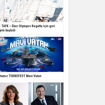
. TAYK – Eker Olympos Regatta için geri
yım başladı
tamız TEKNOFEST Mavi Vatan