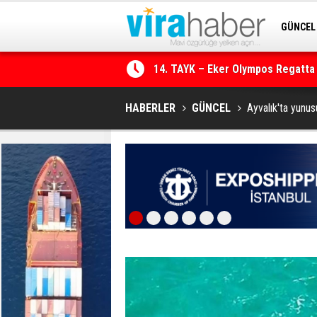
GÜNCEL
SİTENE 
14. TAYK – Eker Olympos Regatta i
HABERLER
GÜNCEL
Ayvalık'ta yunu