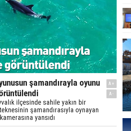
 yunusun şamandırayla oyunu
A+
görüntülendi
A-
yvalık ilçesinde sahile yakın bir
 teknesinin şamandırasıyla oynayan
 kamerasına yansıdı