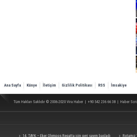
Ana Sayfa
Künye
İletişim
Gizlilik Politikası
RSS
İmsakiye
Tüm Hakları Saklıdır © 2006-2020
Vira Haber
| +90 542 236 66 38 |
Haber Scri
14. TAYK – Eker Olympos Regatta için geri sayım başladı
Rotamız