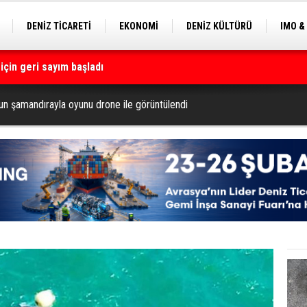
DENİZ TİCARETİ
EKONOMİ
DENİZ KÜLTÜRÜ
IMO &
EKLE
BALIKÇILIK
ÇEVRE
SEKTÖRDEN
çin geri sayım başladı
sun şamandırayla oyunu drone ile görüntülendi