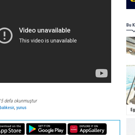
Bu K
15 defa okunmuştur
,
balıkesir
yunus
Eg