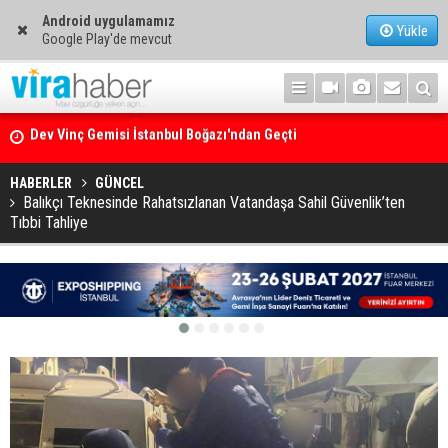
Android uygulamamız
Yükle
Google Play'de mevcut
Ege Denizi’nin En Büyük Mercan Ormanı
HABERLER
GÜNCEL
Balıkçı Teknesinde Rahatsızlanan Vatandaşa Sahil Güvenlik’ten
Tıbbi Tahliye