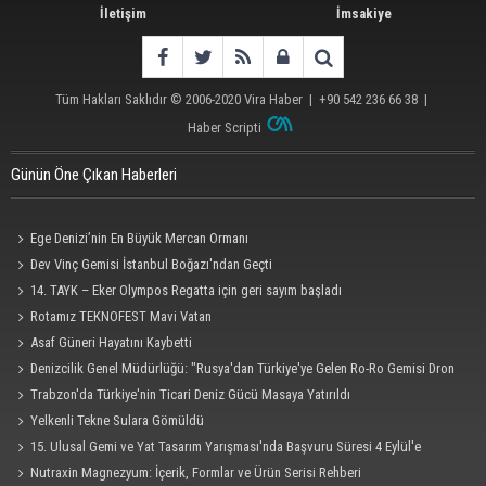
İletişim
İmsakiye
Tüm Hakları Saklıdır © 2006-2020
Vira Haber
| +90 542 236 66 38 |
Haber Scripti
Günün Öne Çıkan Haberleri
Ege Denizi’nin En Büyük Mercan Ormanı
Dev Vinç Gemisi İstanbul Boğazı'ndan Geçti
14. TAYK – Eker Olympos Regatta için geri sayım başladı
Rotamız TEKNOFEST Mavi Vatan
Asaf Güneri Hayatını Kaybetti
Denizcilik Genel Müdürlüğü: "Rusya'dan Türkiye'ye Gelen Ro-Ro Gemisi Dron
Saldırısına Uğradı"
Trabzon'da Türkiye'nin Ticari Deniz Gücü Masaya Yatırıldı
Yelkenli Tekne Sulara Gömüldü
15. Ulusal Gemi ve Yat Tasarım Yarışması'nda Başvuru Süresi 4 Eylül'e
Uzatıldı
Nutraxin Magnezyum: İçerik, Formlar ve Ürün Serisi Rehberi