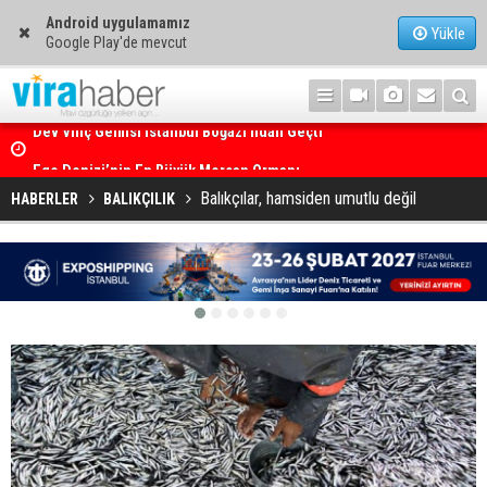
Android uygulamamız
Yükle
Google Play'de mevcut
Ege Denizi’nin En Büyük Mercan Ormanı
Balıkçılar, hamsiden umutlu değil
HABERLER
BALIKÇILIK