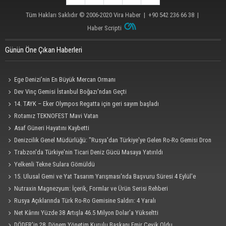
Tüm Hakları Saklıdır © 2006-2020
Vira Haber
| +90 542 236 66 38 |
Haber Scripti
Günün Öne Çıkan Haberleri
Ege Denizi’nin En Büyük Mercan Ormanı
Dev Vinç Gemisi İstanbul Boğazı'ndan Geçti
14. TAYK – Eker Olympos Regatta için geri sayım başladı
Rotamız TEKNOFEST Mavi Vatan
Asaf Güneri Hayatını Kaybetti
Denizcilik Genel Müdürlüğü: "Rusya'dan Türkiye'ye Gelen Ro-Ro Gemisi Dron
Saldırısına Uğradı"
Trabzon'da Türkiye'nin Ticari Deniz Gücü Masaya Yatırıldı
Yelkenli Tekne Sulara Gömüldü
15. Ulusal Gemi ve Yat Tasarım Yarışması'nda Başvuru Süresi 4 Eylül'e
Uzatıldı
Nutraxin Magnezyum: İçerik, Formlar ve Ürün Serisi Rehberi
Rusya Açıklarında Türk Ro-Ro Gemisine Saldırı: 4 Yaralı
Net Kârını Yüzde 38 Artışla 46.5 Milyon Dolar’a Yükseltti
DÖDER'in 28. Dönem Yönetim Kurulu Başkanı Emir Çevik Oldu